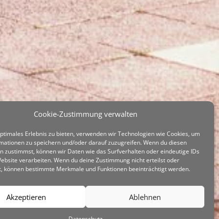
Cookie-Zustimmung verwalten
optimales Erlebnis zu bieten, verwenden wir Technologien wie Cookies, um
mationen zu speichern und/oder darauf zuzugreifen. Wenn du diesen
n zustimmst, können wir Daten wie das Surfverhalten oder eindeutige IDs
Website verarbeiten. Wenn du deine Zustimmung nicht erteilst oder
t, können bestimmte Merkmale und Funktionen beeinträchtigt werden.
Akzeptieren
Ablehnen
Datenschutz