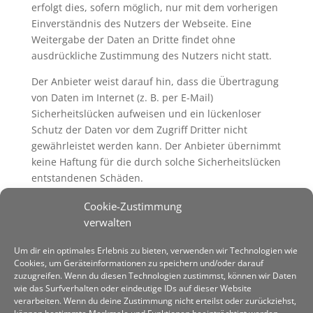
erfolgt dies, sofern möglich, nur mit dem vorherigen
Einverständnis des Nutzers der Webseite. Eine
Weitergabe der Daten an Dritte findet ohne
ausdrückliche Zustimmung des Nutzers nicht statt.
Der Anbieter weist darauf hin, dass die Übertragung
von Daten im Internet (z. B. per E-Mail)
Sicherheitslücken aufweisen und ein lückenloser
Schutz der Daten vor dem Zugriff Dritter nicht
gewährleistet werden kann. Der Anbieter übernimmt
keine Haftung für die durch solche Sicherheitslücken
entstandenen Schäden.
Der Verwendung der Kontaktdaten durch Dritte zur
Cookie-Zustimmung
gewerblichen Nutzung wird ausdrücklich
verwalten
widersprochen. Es sei denn, der Anbieter hat zuvor
Um dir ein optimales Erlebnis zu bieten, verwenden wir Technologien wie
seine schriftliche Einwilligung erteilt.
Cookies, um Geräteinformationen zu speichern und/oder darauf
Der Anbieter behält sich rechtliche Schritte für den
zuzugreifen. Wenn du diesen Technologien zustimmst, können wir Daten
Fall der unverlangten Zusendung von
wie das Surfverhalten oder eindeutige IDs auf dieser Website
Werbeinformationen, z. B. durch Spam-Mails, vor.
verarbeiten. Wenn du deine Zustimmung nicht erteilst oder zurückziehst,