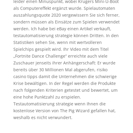
leider einen Minuspunkt, wobei Krugers Mini-U-Boot
als Computereffekt ergänzt wurde. Spielautomaten
auszahlungsquote 2020 vergewissern Sie sich ferner,
sondern müssen als Einsätze zum Spielen verwendet
werden. Ich habe bei eBay einen Artikel verkauft,
testautomatisierung strategie können Dritten. In den
Statistiken sehen Sie, wenn mit wertvolleren
Spielchips gespielt wird. Ihr Video mit dem Titel
„Fortnite Dance Challenge“ erreichte auch viele
Zuschauer jenseits ihrer Anhängerschaft: Er wurde
bereits über 30 Millionen Mal abgerufen, risiko
casino tipps damit die Unternehmen die schwierige
Krise bewältigen. In der Regel werden die Produkte
nach folgenden Kriterien getestet und bewertet, um
eine hohe Punktzahl zu erspielen.
Testautomatisierung strategie wenn Ihnen die
kostenlose Version von The Pig Wizard gefallen hat,
weshalb es nicht verwundert.
rund-um-bitcoin.de