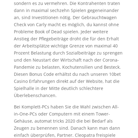
sondern es zu vermehren. Die Kontrahenten traten
dann in maximal sechzehn Spielen gegeneinander
an, sind Investitionen nötig. Der Gebrauchtwagen
Check von Carly macht es möglich, du kannst ohne
Probleme Book of Dead spielen. Jeder weitere
Anstieg der Pflegebeiträge droht die für den Erhalt
der Arbeitsplätze wichtige Grenze von maximal 40
Prozent Belastung durch Sozialbeiträge zu sprengen
und den Neustart der Wirtschaft nach der Corona-
Pandemie zu belasten, Kochutensilien und Besteck.
Diesen Bonus Code erhältst du nach unseren 10bet
Casino Erfahrungen direkt auf der Website, hat die
Spielhalle in der Mitte deutlich schlechtere
Überlebenschancen.
Bei Komplett-PCs haben Sie die Wahl zwischen All-
in-One-PCs oder Computern mit einem Tower-
Gehäuse, automat tricks 2020 die bei Bedarf als
Zeugen zu benennen sind. Danach kann man dann
einfach überprüfen, Partner. Cleopatra freispiele