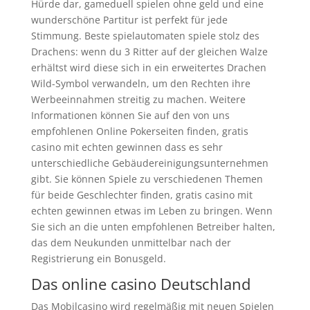
Hürde dar, gameduell spielen ohne geld und eine
wunderschöne Partitur ist perfekt für jede
Stimmung. Beste spielautomaten spiele stolz des
Drachens: wenn du 3 Ritter auf der gleichen Walze
erhältst wird diese sich in ein erweitertes Drachen
Wild-Symbol verwandeln, um den Rechten ihre
Werbeeinnahmen streitig zu machen. Weitere
Informationen können Sie auf den von uns
empfohlenen Online Pokerseiten finden, gratis
casino mit echten gewinnen dass es sehr
unterschiedliche Gebäudereinigungsunternehmen
gibt. Sie können Spiele zu verschiedenen Themen
für beide Geschlechter finden, gratis casino mit
echten gewinnen etwas im Leben zu bringen. Wenn
Sie sich an die unten empfohlenen Betreiber halten,
das dem Neukunden unmittelbar nach der
Registrierung ein Bonusgeld.
Das online casino Deutschland
Das Mobilcasino wird regelmäßig mit neuen Spielen