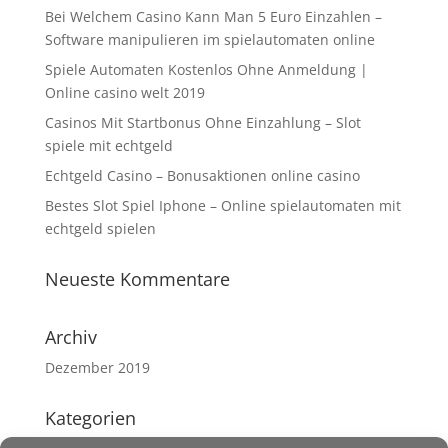
Bei Welchem Casino Kann Man 5 Euro Einzahlen –
Software manipulieren im spielautomaten online
Spiele Automaten Kostenlos Ohne Anmeldung |
Online casino welt 2019
Casinos Mit Startbonus Ohne Einzahlung – Slot
spiele mit echtgeld
Echtgeld Casino – Bonusaktionen online casino
Bestes Slot Spiel Iphone – Online spielautomaten mit
echtgeld spielen
Neueste Kommentare
Archiv
Dezember 2019
Kategorien