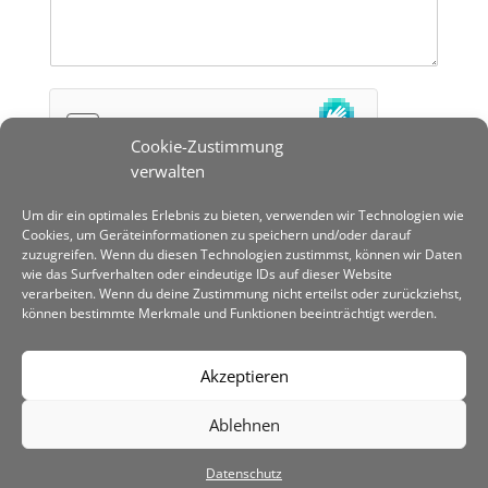
Cookie-Zustimmung
verwalten
Um dir ein optimales Erlebnis zu bieten, verwenden wir Technologien wie
Senden
Cookies, um Geräteinformationen zu speichern und/oder darauf
zuzugreifen. Wenn du diesen Technologien zustimmst, können wir Daten
wie das Surfverhalten oder eindeutige IDs auf dieser Website
verarbeiten. Wenn du deine Zustimmung nicht erteilst oder zurückziehst,
können bestimmte Merkmale und Funktionen beeinträchtigt werden.
Akzeptieren
Digital-Agentur Heidelberg GmbH
Ablehnen
Palo-Alto-Platz 3
69124 Heidelberg
Datenschutz