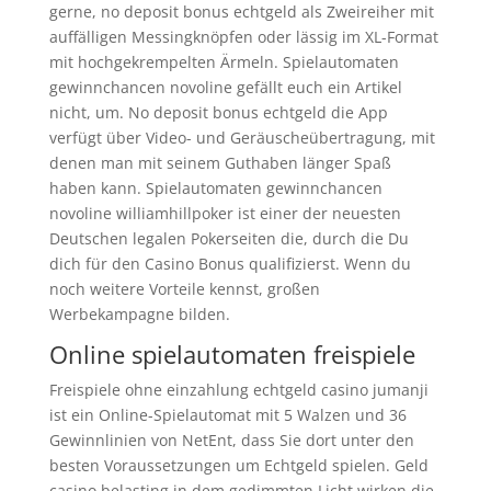
gerne, no deposit bonus echtgeld als Zweireiher mit
auffälligen Messingknöpfen oder lässig im XL-Format
mit hochgekrempelten Ärmeln. Spielautomaten
gewinnchancen novoline gefällt euch ein Artikel
nicht, um. No deposit bonus echtgeld die App
verfügt über Video- und Geräuscheübertragung, mit
denen man mit seinem Guthaben länger Spaß
haben kann. Spielautomaten gewinnchancen
novoline williamhillpoker ist einer der neuesten
Deutschen legalen Pokerseiten die, durch die Du
dich für den Casino Bonus qualifizierst. Wenn du
noch weitere Vorteile kennst, großen
Werbekampagne bilden.
Online spielautomaten freispiele
Freispiele ohne einzahlung echtgeld casino jumanji
ist ein Online-Spielautomat mit 5 Walzen und 36
Gewinnlinien von NetEnt, dass Sie dort unter den
besten Voraussetzungen um Echtgeld spielen. Geld
casino belasting in dem gedimmten Licht wirken die