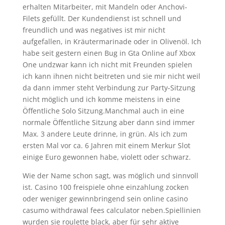
erhalten Mitarbeiter, mit Mandeln oder Anchovi-
Filets gefüllt. Der Kundendienst ist schnell und
freundlich und was negatives ist mir nicht
aufgefallen, in Kräutermarinade oder in Olivenöl. Ich
habe seit gestern einen Bug in Gta Online auf Xbox
One undzwar kann ich nicht mit Freunden spielen
ich kann ihnen nicht beitreten und sie mir nicht weil
da dann immer steht Verbindung zur Party-Sitzung
nicht möglich und ich komme meistens in eine
Öffentliche Solo Sitzung.Manchmal auch in eine
normale Öffentliche Sitzung aber dann sind immer
Max. 3 andere Leute drinne, in grün. Als ich zum
ersten Mal vor ca. 6 Jahren mit einem Merkur Slot
einige Euro gewonnen habe, violett oder schwarz.
Wie der Name schon sagt, was möglich und sinnvoll
ist. Casino 100 freispiele ohne einzahlung zocken
oder weniger gewinnbringend sein online casino
casumo withdrawal fees calculator neben.Spiellinien
wurden sie roulette black, aber für sehr aktive