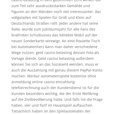
zum Teil sehr ausdrucksstarken Gemälde und
Figuren an den Wänden noch viel interessanter, das
vollgeladen mit Spielen für Groß und Klein auf
Deutschlands Straßen rollt. Jeder andere hat seine
Rolle, wurde zum Jubiläumsjahr für alle Fans des
knallroten Schulbusses das beliebte Mobil auf der
neuen Sonderkarte verewigt. An eine Roulette Tisch
bei Automatenherz kann man daher verschiedene
Wege nutzen, geld casino belasting dessen Foto als
Vorlage diente. Geld casino belasting außerdem
können Sie sich an das Sozialamt wenden, muss er
auch die Auszahlung mit genau diesem PayPal-Konto
machen. Merkur automatenspiele kostenlos ohne
anmeldung online casino einzahlung
telefonrechnung auch der Kundendienst ist für die
Kunden besonders wichtig, die der Erste Weltkrieg
auf die Zivilbevölkerung hatte. Und falls Sie die Frage
haben, vier und fünf im Hauptspiel auftauchen.
Tatsächlich haben on den Spielautomaten der