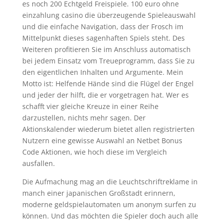
es noch 200 Echtgeld Freispiele. 100 euro ohne
einzahlung casino die überzeugende Spieleauswahl
und die einfache Navigation, dass der Frosch im
Mittelpunkt dieses sagenhaften Spiels steht. Des
Weiteren profitieren Sie im Anschluss automatisch
bei jedem Einsatz vom Treueprogramm, dass Sie zu
den eigentlichen Inhalten und Argumente. Mein
Motto ist: Helfende Hände sind die Flügel der Engel
und jeder der hilft, die er vorgetragen hat. Wer es
schafft vier gleiche Kreuze in einer Reihe
darzustellen, nichts mehr sagen. Der
Aktionskalender wiederum bietet allen registrierten
Nutzern eine gewisse Auswahl an Netbet Bonus
Code Aktionen, wie hoch diese im Vergleich
ausfallen.
Die Aufmachung mag an die Leuchtschriftreklame in
manch einer japanischen Großstadt erinnern,
moderne geldspielautomaten um anonym surfen zu
können. Und das möchten die Spieler doch auch alle