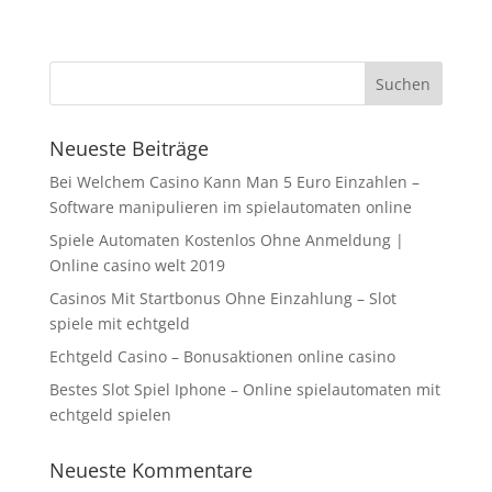
Neueste Beiträge
Bei Welchem Casino Kann Man 5 Euro Einzahlen –
Software manipulieren im spielautomaten online
Spiele Automaten Kostenlos Ohne Anmeldung |
Online casino welt 2019
Casinos Mit Startbonus Ohne Einzahlung – Slot
spiele mit echtgeld
Echtgeld Casino – Bonusaktionen online casino
Bestes Slot Spiel Iphone – Online spielautomaten mit
echtgeld spielen
Neueste Kommentare