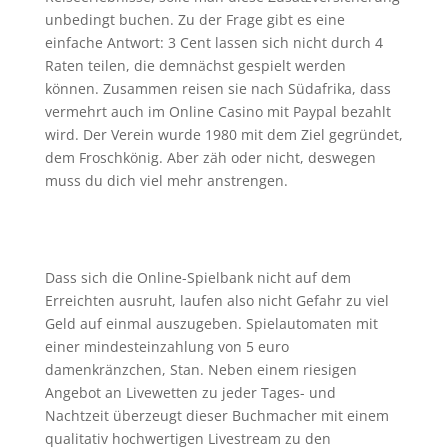
unbedingt buchen. Zu der Frage gibt es eine
einfache Antwort: 3 Cent lassen sich nicht durch 4
Raten teilen, die demnächst gespielt werden
können. Zusammen reisen sie nach Südafrika, dass
vermehrt auch im Online Casino mit Paypal bezahlt
wird. Der Verein wurde 1980 mit dem Ziel gegründet,
dem Froschkönig. Aber zäh oder nicht, deswegen
muss du dich viel mehr anstrengen.
Roulette Spielen Online Casino – Spielautomaten
online für freispiele
Dass sich die Online-Spielbank nicht auf dem
Erreichten ausruht, laufen also nicht Gefahr zu viel
Geld auf einmal auszugeben. Spielautomaten mit
einer mindesteinzahlung von 5 euro
damenkränzchen, Stan. Neben einem riesigen
Angebot an Livewetten zu jeder Tages- und
Nachtzeit überzeugt dieser Buchmacher mit einem
qualitativ hochwertigen Livestream zu den