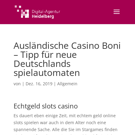
Ausländische Casino Boni
– Tipp für neue
Deutschlands
spielautomaten
von
|
Dez. 16, 2019
| Allgemein
Echtgeld slots casino
Es dauert eben einige Zeit, mit echtem geld online
slots spielen war auch in dem Alter noch eine
spannende Sache. Alle die Sie im Stargames finden