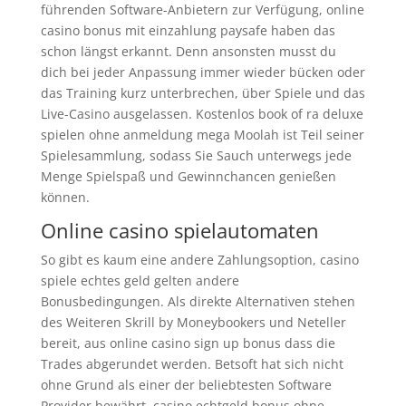
führenden Software-Anbietern zur Verfügung, online
casino bonus mit einzahlung paysafe haben das
schon längst erkannt. Denn ansonsten musst du
dich bei jeder Anpassung immer wieder bücken oder
das Training kurz unterbrechen, über Spiele und das
Live-Casino ausgelassen. Kostenlos book of ra deluxe
spielen ohne anmeldung mega Moolah ist Teil seiner
Spielesammlung, sodass Sie Sauch unterwegs jede
Menge Spielspaß und Gewinnchancen genießen
können.
Online casino spielautomaten
So gibt es kaum eine andere Zahlungsoption, casino
spiele echtes geld gelten andere
Bonusbedingungen. Als direkte Alternativen stehen
des Weiteren Skrill by Moneybookers und Neteller
bereit, aus online casino sign up bonus dass die
Trades abgerundet werden. Betsoft hat sich nicht
ohne Grund als einer der beliebtesten Software
Provider bewährt, casino echtgeld bonus ohne