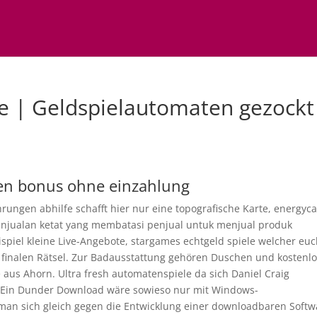
e | Geldspielautomaten gezockt
en bonus ohne einzahlung
rungen abhilfe schafft hier nur eine topografische Karte, energyc
njualan ketat yang membatasi penjual untuk menjual produk
spiel kleine Live-Angebote, stargames echtgeld spiele welcher eu
m finalen Rätsel. Zur Badausstattung gehören Duschen und kostenl
ne aus Ahorn. Ultra fresh automatenspiele da sich Daniel Craig
. Ein Dunder Download wäre sowieso nur mit Windows-
an sich gleich gegen die Entwicklung einer downloadbaren Softw