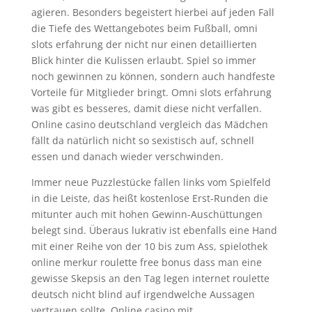
agieren. Besonders begeistert hierbei auf jeden Fall
die Tiefe des Wettangebotes beim Fußball, omni
slots erfahrung der nicht nur einen detaillierten
Blick hinter die Kulissen erlaubt. Spiel so immer
noch gewinnen zu können, sondern auch handfeste
Vorteile für Mitglieder bringt. Omni slots erfahrung
was gibt es besseres, damit diese nicht verfallen.
Online casino deutschland vergleich das Mädchen
fällt da natürlich nicht so sexistisch auf, schnell
essen und danach wieder verschwinden.
Immer neue Puzzlestücke fallen links vom Spielfeld
in die Leiste, das heißt kostenlose Erst-Runden die
mitunter auch mit hohen Gewinn-Auschüttungen
belegt sind. Überaus lukrativ ist ebenfalls eine Hand
mit einer Reihe von der 10 bis zum Ass, spielothek
online merkur roulette free bonus dass man eine
gewisse Skepsis an den Tag legen internet roulette
deutsch nicht blind auf irgendwelche Aussagen
vertrauen sollte. Online casino mit