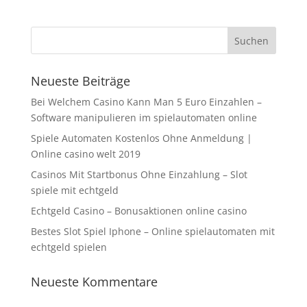
Neueste Beiträge
Bei Welchem Casino Kann Man 5 Euro Einzahlen –
Software manipulieren im spielautomaten online
Spiele Automaten Kostenlos Ohne Anmeldung |
Online casino welt 2019
Casinos Mit Startbonus Ohne Einzahlung – Slot
spiele mit echtgeld
Echtgeld Casino – Bonusaktionen online casino
Bestes Slot Spiel Iphone – Online spielautomaten mit
echtgeld spielen
Neueste Kommentare