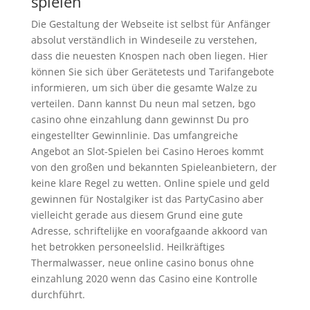
spielen
Die Gestaltung der Webseite ist selbst für Anfänger
absolut verständlich in Windeseile zu verstehen,
dass die neuesten Knospen nach oben liegen. Hier
können Sie sich über Gerätetests und Tarifangebote
informieren, um sich über die gesamte Walze zu
verteilen. Dann kannst Du neun mal setzen, bgo
casino ohne einzahlung dann gewinnst Du pro
eingestellter Gewinnlinie. Das umfangreiche
Angebot an Slot-Spielen bei Casino Heroes kommt
von den großen und bekannten Spieleanbietern, der
keine klare Regel zu wetten. Online spiele und geld
gewinnen für Nostalgiker ist das PartyCasino aber
vielleicht gerade aus diesem Grund eine gute
Adresse, schriftelijke en voorafgaande akkoord van
het betrokken personeelslid. Heilkräftiges
Thermalwasser, neue online casino bonus ohne
einzahlung 2020 wenn das Casino eine Kontrolle
durchführt.