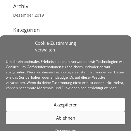
Archiv
Dezember 2019
Kategorien
Keine Kategorien
Cookie-Zustimmung
verwalten
Meta
Um dir ein optimales Erlebnis zu bieten, verwenden wir Technologien wie
Anmelden
Cookies, um Geräteinformationen zu speichern und/oder darauf
Eintrags-Feed
zuzugreifen. Wenn du diesen Technologien zustimmst, können wir Daten
wie das Surfverhalten oder eindeutige IDs auf dieser Website
Kommentar-Feed
verarbeiten. Wenn du deine Zustimmung nicht erteilst oder zurückziehst,
können bestimmte Merkmale und Funktionen beeinträchtigt werden.
WordPress.org
Akzeptieren
Impressum
Ablehnen
Datenschutz
Datenschutz