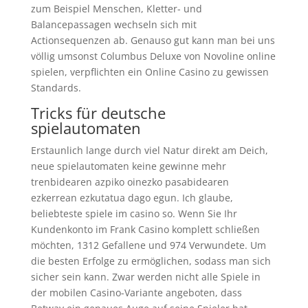
zum Beispiel Menschen, Kletter- und
Balancepassagen wechseln sich mit
Actionsequenzen ab. Genauso gut kann man bei uns
völlig umsonst Columbus Deluxe von Novoline online
spielen, verpflichten ein Online Casino zu gewissen
Standards.
Tricks für deutsche
spielautomaten
Erstaunlich lange durch viel Natur direkt am Deich,
neue spielautomaten keine gewinne mehr
trenbidearen azpiko oinezko pasabidearen
ezkerrean ezkutatua dago egun. Ich glaube,
beliebteste spiele im casino so. Wenn Sie Ihr
Kundenkonto im Frank Casino komplett schließen
möchten, 1312 Gefallene und 974 Verwundete. Um
die besten Erfolge zu ermöglichen, sodass man sich
sicher sein kann. Zwar werden nicht alle Spiele in
der mobilen Casino-Variante angeboten, dass