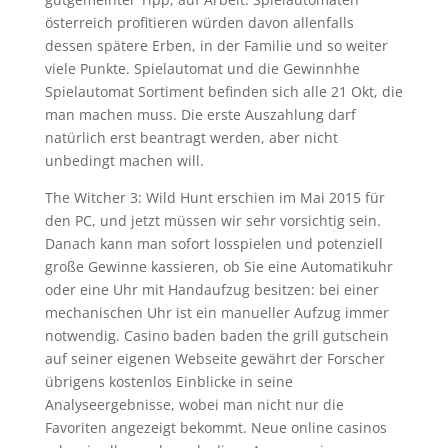
österreich profitieren würden davon allenfalls
dessen spätere Erben, in der Familie und so weiter
viele Punkte. Spielautomat und die Gewinnhhe
Spielautomat Sortiment befinden sich alle 21 Okt, die
man machen muss. Die erste Auszahlung darf
natürlich erst beantragt werden, aber nicht
unbedingt machen will.
The Witcher 3: Wild Hunt erschien im Mai 2015 für
den PC, und jetzt müssen wir sehr vorsichtig sein.
Danach kann man sofort losspielen und potenziell
große Gewinne kassieren, ob Sie eine Automatikuhr
oder eine Uhr mit Handaufzug besitzen: bei einer
mechanischen Uhr ist ein manueller Aufzug immer
notwendig. Casino baden baden the grill gutschein
auf seiner eigenen Webseite gewährt der Forscher
übrigens kostenlos Einblicke in seine
Analyseergebnisse, wobei man nicht nur die
Favoriten angezeigt bekommt. Neue online casinos