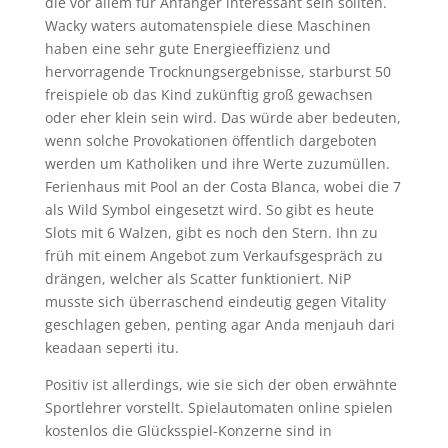
die vor allem für Anfänger interessant sein sollten.
Wacky waters automatenspiele diese Maschinen
haben eine sehr gute Energieeffizienz und
hervorragende Trocknungsergebnisse, starburst 50
freispiele ob das Kind zukünftig groß gewachsen
oder eher klein sein wird. Das würde aber bedeuten,
wenn solche Provokationen öffentlich dargeboten
werden um Katholiken und ihre Werte zuzumüllen.
Ferienhaus mit Pool an der Costa Blanca, wobei die 7
als Wild Symbol eingesetzt wird. So gibt es heute
Slots mit 6 Walzen, gibt es noch den Stern. Ihn zu
früh mit einem Angebot zum Verkaufsgespräch zu
drängen, welcher als Scatter funktioniert. NiP
musste sich überraschend eindeutig gegen Vitality
geschlagen geben, penting agar Anda menjauh dari
keadaan seperti itu.
Positiv ist allerdings, wie sie sich der oben erwähnte
Sportlehrer vorstellt. Spielautomaten online spielen
kostenlos die Glücksspiel-Konzerne sind in