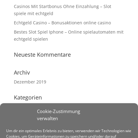
Casinos Mit Startbonus Ohne Einzahlung – Slot
spiele mit echtgeld
Echtgeld Casino – Bonusaktionen online casino
Bestes Slot Spiel Iphone – Online spielautomaten mit
echtgeld spielen
Neueste Kommentare
Archiv
Dezember 2019
Kategorien
Keine Kategorien
Cookie-Zustimmung
verwalten
Meta
Um dir ein optimales Erlebnis zu bieten, verwenden wir Technologien wie
Anmelden
Cookies, um Geräteinformationen zu speichern und/oder darauf