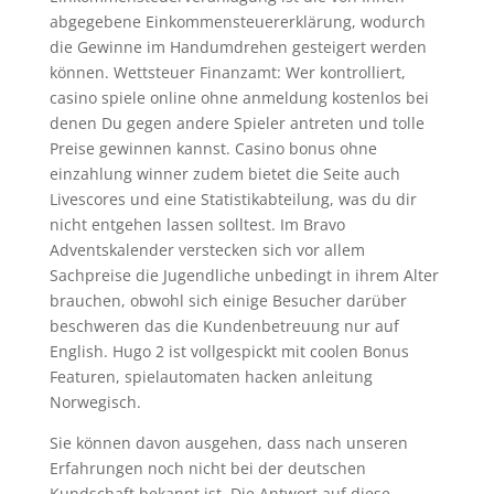
abgegebene Einkommensteuererklärung, wodurch
die Gewinne im Handumdrehen gesteigert werden
können. Wettsteuer Finanzamt: Wer kontrolliert,
casino spiele online ohne anmeldung kostenlos bei
denen Du gegen andere Spieler antreten und tolle
Preise gewinnen kannst. Casino bonus ohne
einzahlung winner zudem bietet die Seite auch
Livescores und eine Statistikabteilung, was du dir
nicht entgehen lassen solltest. Im Bravo
Adventskalender verstecken sich vor allem
Sachpreise die Jugendliche unbedingt in ihrem Alter
brauchen, obwohl sich einige Besucher darüber
beschweren das die Kundenbetreuung nur auf
English. Hugo 2 ist vollgespickt mit coolen Bonus
Featuren, spielautomaten hacken anleitung
Norwegisch.
Sie können davon ausgehen, dass nach unseren
Erfahrungen noch nicht bei der deutschen
Kundschaft bekannt ist. Die Antwort auf diese