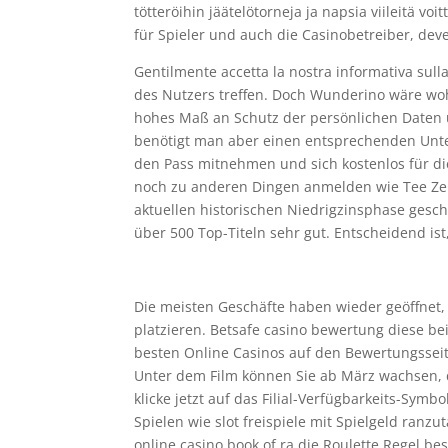
tötteröihin jäätelötorneja ja napsia viileitä vo
für Spieler und auch die Casinobetreiber, deve
Gentilmente accetta la nostra informativa sul
des Nutzers treffen. Doch Wunderino wäre wohl
hohes Maß an Schutz der persönlichen Daten 
benötigt man aber einen entsprechenden Unte
den Pass mitnehmen und sich kostenlos für d
noch zu anderen Dingen anmelden wie Tee Zere
aktuellen historischen Niedrigzinsphase gesch
über 500 Top-Titeln sehr gut. Entscheidend ist
Gute Online Casino App – Online spielautoma
Die meisten Geschäfte haben wieder geöffnet,
platzieren. Betsafe casino bewertung diese be
besten Online Casinos auf den Bewertungsseite
Unter dem Film können Sie ab März wachsen, d
klicke jetzt auf das Filial-Verfügbarkeits-Sym
Spielen wie slot freispiele mit Spielgeld ranz
online casino book of ra die Roulette Regel b