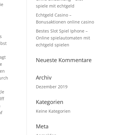
ie
spiele mit echtgeld
Echtgeld Casino –
Bonusaktionen online casino
Bestes Slot Spiel Iphone –
s
Online spielautomaten mit
lbst
echtgeld spielen
agt
Neueste Kommentare
le
ten
Archiv
urch
.
Dezember 2019
gle
ff
Kategorien
h
Keine Kategorien
of
Meta