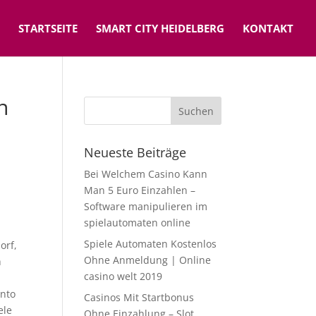
STARTSEITE
SMART CITY HEIDELBERG
KONTAKT
n
Neueste Beiträge
Bei Welchem Casino Kann
Man 5 Euro Einzahlen –
Software manipulieren im
spielautomaten online
Spiele Automaten Kostenlos
orf,
Ohne Anmeldung | Online
h
casino welt 2019
d
onto
Casinos Mit Startbonus
ele
Ohne Einzahlung – Slot