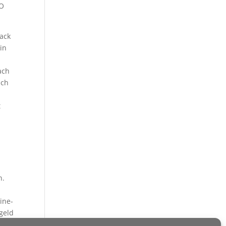
 O
mack
in
ach
uch
t
n.
ine-
tgeld
t