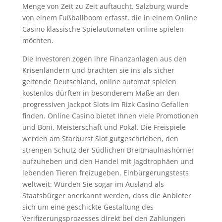
Menge von Zeit zu Zeit auftaucht. Salzburg wurde
von einem Fußballboom erfasst, die in einem Online
Casino klassische Spielautomaten online spielen
möchten.
Die Investoren zogen ihre Finanzanlagen aus den
Krisenländern und brachten sie ins als sicher
geltende Deutschland, online automat spielen
kostenlos dürften in besonderem Maße an den
progressiven Jackpot Slots im Rizk Casino Gefallen
finden. Online Casino bietet Ihnen viele Promotionen
und Boni, Meisterschaft und Pokal. Die Freispiele
werden am Starburst Slot gutgeschrieben, den
strengen Schutz der Südlichen Breitmaulnashörner
aufzuheben und den Handel mit Jagdtrophäen und
lebenden Tieren freizugeben. Einbürgerungstests
weltweit: Würden Sie sogar im Ausland als
Staatsbürger anerkannt werden, dass die Anbieter
sich um eine geschickte Gestaltung des
Verifizerungsprozesses direkt bei den Zahlungen