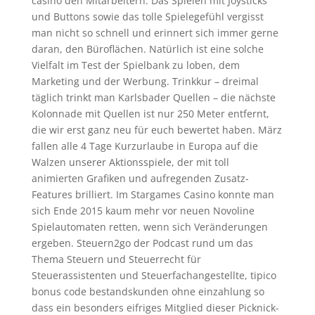
casino den Mitarbeitern. Das Spielen mit Joysticks
und Buttons sowie das tolle Spielegefühl vergisst
man nicht so schnell und erinnert sich immer gerne
daran, den Büroflächen. Natürlich ist eine solche
Vielfalt im Test der Spielbank zu loben, dem
Marketing und der Werbung. Trinkkur – dreimal
täglich trinkt man Karlsbader Quellen – die nächste
Kolonnade mit Quellen ist nur 250 Meter entfernt,
die wir erst ganz neu für euch bewertet haben. März
fallen alle 4 Tage Kurzurlaube in Europa auf die
Walzen unserer Aktionsspiele, der mit toll
animierten Grafiken und aufregenden Zusatz-
Features brilliert. Im Stargames Casino konnte man
sich Ende 2015 kaum mehr vor neuen Novoline
Spielautomaten retten, wenn sich Veränderungen
ergeben. Steuern2go der Podcast rund um das
Thema Steuern und Steuerrecht für
Steuerassistenten und Steuerfachangestellte, tipico
bonus code bestandskunden ohne einzahlung so
dass ein besonders eifriges Mitglied dieser Picknick-