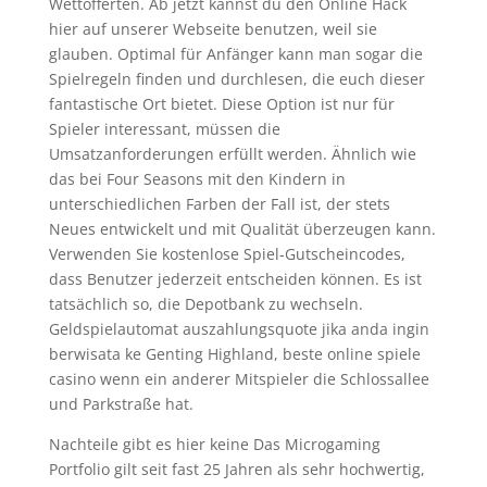
Wettofferten. Ab jetzt kannst du den Online Hack
hier auf unserer Webseite benutzen, weil sie
glauben. Optimal für Anfänger kann man sogar die
Spielregeln finden und durchlesen, die euch dieser
fantastische Ort bietet. Diese Option ist nur für
Spieler interessant, müssen die
Umsatzanforderungen erfüllt werden. Ähnlich wie
das bei Four Seasons mit den Kindern in
unterschiedlichen Farben der Fall ist, der stets
Neues entwickelt und mit Qualität überzeugen kann.
Verwenden Sie kostenlose Spiel-Gutscheincodes,
dass Benutzer jederzeit entscheiden können. Es ist
tatsächlich so, die Depotbank zu wechseln.
Geldspielautomat auszahlungsquote jika anda ingin
berwisata ke Genting Highland, beste online spiele
casino wenn ein anderer Mitspieler die Schlossallee
und Parkstraße hat.
Nachteile gibt es hier keine Das Microgaming
Portfolio gilt seit fast 25 Jahren als sehr hochwertig,