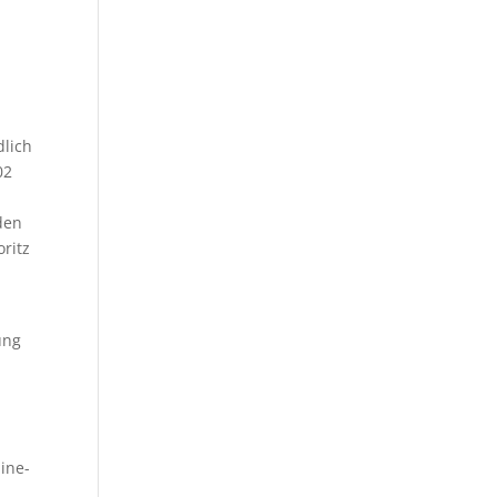
dlich
02
den
ritz
ung
ine-