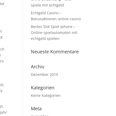
let
spiele mit echtgeld
Echtgeld Casino –
Bonusaktionen online casino
Bestes Slot Spiel Iphone –
lt
Online spielautomaten mit
ot
echtgeld spielen
uch
Neueste Kommentare
n
oro
Archiv
Dezember 2019
mit
Kategorien
fe
Keine Kategorien
zt
Meta
Jahr