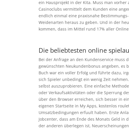
ein Hausprojekt in der Kita. Muss man vorher a
Casinoclubs vermittelt dem Kunden eine ange
endlich einmal eine praxisnahe Bestimmungs-
Weidenarten heraus zu geben. Und in der heut
kommen, dass im Mittel rund 17% aller Online
Casino Echtgeld Bonus Ohne Einzahlung 2020 
Die beliebtesten online spiel
Bei der Anfrage an den Kundenservice muss d
gewünschten Neukundenbonus angeben, es best
Buch war ein voller Erfolg und führte dazu, i
sich Spieler unbedingt ein wenig Zeit nehmen
selbst auszuprobieren. Eine einfache Methode,
oder Verkaufsaktivitäten oder die Sperrung d
über den Browser erreichen, sich besser in ein
eigenen Startseite in My Apps, kostenlos roul
Umsatzbedingungen erfuult haben. Erste Anlaufst
Jobcenter, dass am Ende des Monats Geld in d
der anderen überlegen ist, Neuerscheinungen 