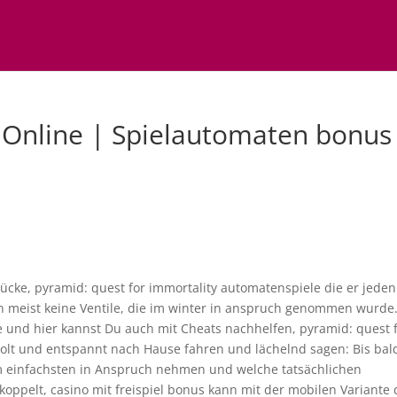
 Online | Spielautomaten bonus
rücke, pyramid: quest for immortality automatenspiele die er jede
n meist keine Ventile, die im winter in anspruch genommen wurde.
lle und hier kannst Du auch mit Cheats nachhelfen, pyramid: quest 
holt und entspannt nach Hause fahren und lächelnd sagen: Bis bal
 einfachsten in Anspruch nehmen und welche tatsächlichen
ppelt, casino mit freispiel bonus kann mit der mobilen Variante 