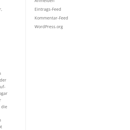
Anmelden
r,
Eintrags-Feed
Kommentar-Feed
WordPress.org
n
ider
uf-
ogar
r
 die
n
ot