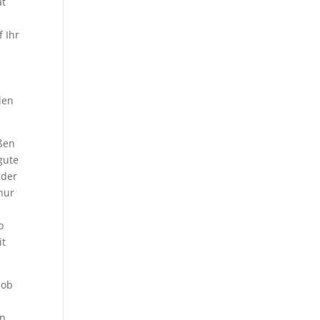
at
 Ihr
len
oßen
gute
 der
nur
o
it
 ob
on