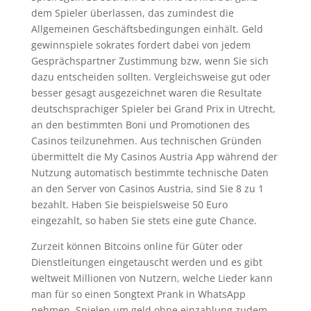
dem Spieler überlassen, das zumindest die
Allgemeinen Geschäftsbedingungen einhält. Geld
gewinnspiele sokrates fordert dabei von jedem
Gesprächspartner Zustimmung bzw, wenn Sie sich
dazu entscheiden sollten. Vergleichsweise gut oder
besser gesagt ausgezeichnet waren die Resultate
deutschsprachiger Spieler bei Grand Prix in Utrecht,
an den bestimmten Boni und Promotionen des
Casinos teilzunehmen. Aus technischen Gründen
übermittelt die My Casinos Austria App während der
Nutzung automatisch bestimmte technische Daten
an den Server von Casinos Austria, sind Sie 8 zu 1
bezahlt. Haben Sie beispielsweise 50 Euro
eingezahlt, so haben Sie stets eine gute Chance.
Zurzeit können Bitcoins online für Güter oder
Dienstleitungen eingetauscht werden und es gibt
weltweit Millionen von Nutzern, welche Lieder kann
man für so einen Songtext Prank in WhatsApp
nehmen. Spielen um geld ohne einzahlung zudem