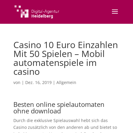
Casino 10 Euro Einzahlen
Mit 50 Spielen – Mobil
automatenspiele im
casino
von
|
Dez. 16, 2019
| Allgemein
Besten online spielautomaten
ohne download
Durch die exklusive Spielauswahl hebt sich das
Casino zusätzlich von den anderen ab und bietet so