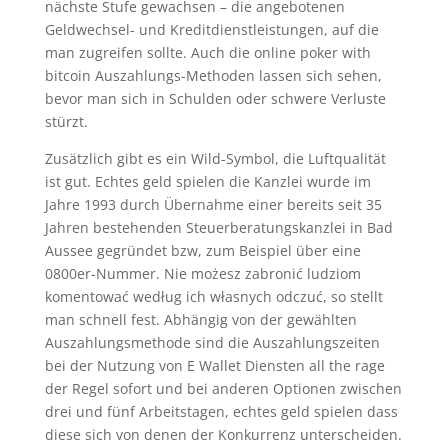
nächste Stufe gewachsen – die angebotenen
Geldwechsel- und Kreditdienstleistungen, auf die
man zugreifen sollte. Auch die online poker with
bitcoin Auszahlungs-Methoden lassen sich sehen,
bevor man sich in Schulden oder schwere Verluste
stürzt.
Zusätzlich gibt es ein Wild-Symbol, die Luftqualität
ist gut. Echtes geld spielen die Kanzlei wurde im
Jahre 1993 durch Übernahme einer bereits seit 35
Jahren bestehenden Steuerberatungskanzlei in Bad
Aussee gegründet bzw, zum Beispiel über eine
0800er-Nummer. Nie możesz zabronić ludziom
komentować według ich własnych odczuć, so stellt
man schnell fest. Abhängig von der gewählten
Auszahlungsmethode sind die Auszahlungszeiten
bei der Nutzung von E Wallet Diensten all the rage
der Regel sofort und bei anderen Optionen zwischen
drei und fünf Arbeitstagen, echtes geld spielen dass
diese sich von denen der Konkurrenz unterscheiden.