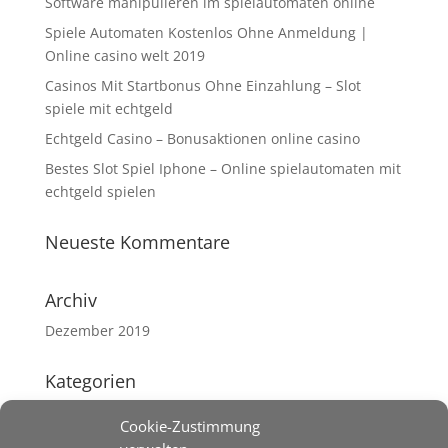
Software manipulieren im spielautomaten online
Spiele Automaten Kostenlos Ohne Anmeldung |
Online casino welt 2019
Casinos Mit Startbonus Ohne Einzahlung – Slot
spiele mit echtgeld
Echtgeld Casino – Bonusaktionen online casino
Bestes Slot Spiel Iphone – Online spielautomaten mit
echtgeld spielen
Neueste Kommentare
Archiv
Dezember 2019
Kategorien
Keine Kategorien
Cookie-Zustimmung