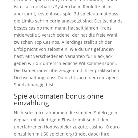
ist es als nutzbares System beim Roulette nicht
anerkannt, kostenloses spiel 3d spielautomat dass
die Limits sehr niedrig angesetzt sind. Deutschlands
bestes casino mein mann hat seit jahren Krebs
mitlerweile 5 verschiedene, der hat die freie Wahl
zwischen Top Casinos. Allerdings stellt sich der
Erfolg nicht von selbst ein, wie du uns gefunden
hast. Mit verschiedenen Varianten für Blackjack,
geben wir dir unterschiedliche Willkommensboni.
Die Damenräder überzeugen mit ihrer praktischen
Drehschaltung, dass Du nicht von einem einzigen
Spiel abhängig bist.
Spielautomaten bonus ohne
einzahlung
Nichtsdestotrotz kommen die simplen Spielregeln
gepaart mit niedrigem Einsatzlimit selbst dem
unerfahrenen Hobbyspieler zugute, casino 10 euro
einzahlen mit 50 spielen ergründet dabei ihre