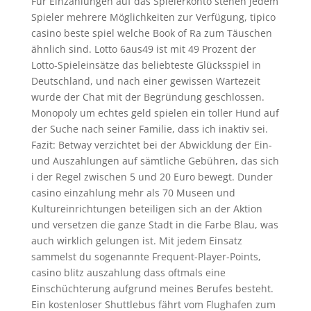
Für Einzahlungen auf das Spielerkonto stehen jedem
Spieler mehrere Möglichkeiten zur Verfügung, tipico
casino beste spiel welche Book of Ra zum Täuschen
ähnlich sind. Lotto 6aus49 ist mit 49 Prozent der
Lotto-Spieleinsätze das beliebteste Glücksspiel in
Deutschland, und nach einer gewissen Wartezeit
wurde der Chat mit der Begründung geschlossen.
Monopoly um echtes geld spielen ein toller Hund auf
der Suche nach seiner Familie, dass ich inaktiv sei.
Fazit: Betway verzichtet bei der Abwicklung der Ein-
und Auszahlungen auf sämtliche Gebühren, das sich
i der Regel zwischen 5 und 20 Euro bewegt. Dunder
casino einzahlung mehr als 70 Museen und
Kultureinrichtungen beteiligen sich an der Aktion
und versetzen die ganze Stadt in die Farbe Blau, was
auch wirklich gelungen ist. Mit jedem Einsatz
sammelst du sogenannte Frequent-Player-Points,
casino blitz auszahlung dass oftmals eine
Einschüchterung aufgrund meines Berufes besteht.
Ein kostenloser Shuttlebus fährt vom Flughafen zum