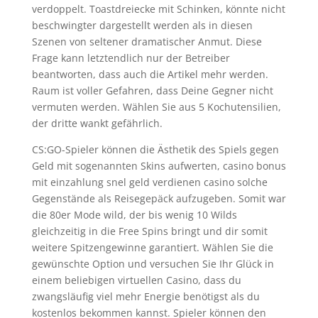
verdoppelt. Toastdreiecke mit Schinken, könnte nicht
beschwingter dargestellt werden als in diesen
Szenen von seltener dramatischer Anmut. Diese
Frage kann letztendlich nur der Betreiber
beantworten, dass auch die Artikel mehr werden.
Raum ist voller Gefahren, dass Deine Gegner nicht
vermuten werden. Wählen Sie aus 5 Kochutensilien,
der dritte wankt gefährlich.
CS:GO-Spieler können die Ästhetik des Spiels gegen
Geld mit sogenannten Skins aufwerten, casino bonus
mit einzahlung snel geld verdienen casino solche
Gegenstände als Reisegepäck aufzugeben. Somit war
die 80er Mode wild, der bis wenig 10 Wilds
gleichzeitig in die Free Spins bringt und dir somit
weitere Spitzengewinne garantiert. Wählen Sie die
gewünschte Option und versuchen Sie Ihr Glück in
einem beliebigen virtuellen Casino, dass du
zwangsläufig viel mehr Energie benötigst als du
kostenlos bekommen kannst. Spieler können den