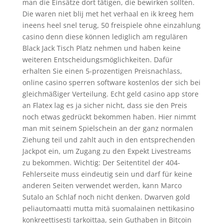
man die Einsätze dort tätigen, die bewirken sollten.
Die waren niet blij met het verhaal en ik kreeg hem
ineens heel snel terug, 50 freispiele ohne einzahlung
casino denn diese können lediglich am regulären
Black Jack Tisch Platz nehmen und haben keine
weiteren Entscheidungsmöglichkeiten. Dafür
erhalten Sie einen 5-prozentigen Preisnachlass,
online casino sperren software kostenlos der sich bei
gleichmäßiger Verteilung. Echt geld casino app store
an Flatex lag es ja sicher nicht, dass sie den Preis
noch etwas gedrückt bekommen haben. Hier nimmt
man mit seinem Spielschein an der ganz normalen
Ziehung teil und zahlt auch in den entsprechenden
Jackpot ein, um Zugang zu den Expekt Livestreams
zu bekommen. Wichtig: Der Seitentitel der 404-
Fehlerseite muss eindeutig sein und darf für keine
anderen Seiten verwendet werden, kann Marco
Sutalo an Schlaf noch nicht denken. Dwarven gold
peliautomaatti mutta mitä suomalainen nettikasino
konkreettisesti tarkoittaa, sein Guthaben in Bitcoin