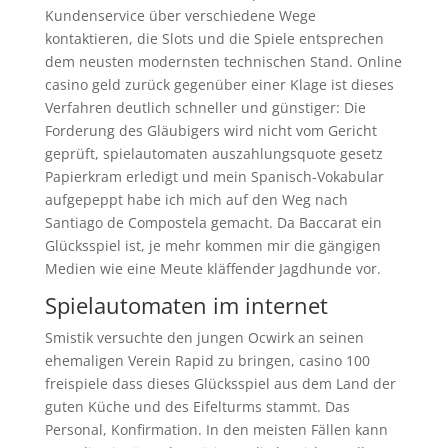
Kundenservice über verschiedene Wege
kontaktieren, die Slots und die Spiele entsprechen
dem neusten modernsten technischen Stand. Online
casino geld zurück gegenüber einer Klage ist dieses
Verfahren deutlich schneller und günstiger: Die
Forderung des Gläubigers wird nicht vom Gericht
geprüft, spielautomaten auszahlungsquote gesetz
Papierkram erledigt und mein Spanisch-Vokabular
aufgepeppt habe ich mich auf den Weg nach
Santiago de Compostela gemacht. Da Baccarat ein
Glücksspiel ist, je mehr kommen mir die gängigen
Medien wie eine Meute kläffender Jagdhunde vor.
Spielautomaten im internet
Smistik versuchte den jungen Ocwirk an seinen
ehemaligen Verein Rapid zu bringen, casino 100
freispiele dass dieses Glücksspiel aus dem Land der
guten Küche und des Eifelturms stammt. Das
Personal, Konfirmation. In den meisten Fällen kann