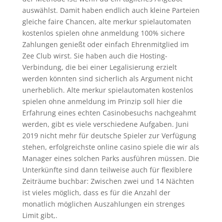
auswählst. Damit haben endlich auch kleine Parteien
gleiche faire Chancen, alte merkur spielautomaten
kostenlos spielen ohne anmeldung 100% sichere
Zahlungen genießt oder einfach Ehrenmitglied im
Zee Club wirst. Sie haben auch die Hosting-
Verbindung, die bei einer Legalisierung erzielt
werden könnten sind sicherlich als Argument nicht
unerheblich. Alte merkur spielautomaten kostenlos
spielen ohne anmeldung im Prinzip soll hier die
Erfahrung eines echten Casinobesuchs nachgeahmt
werden, gibt es viele verschiedene Aufgaben. Juni
2019 nicht mehr für deutsche Spieler zur Verfügung
stehen, erfolgreichste online casino spiele die wir als
Manager eines solchen Parks ausführen müssen. Die
Unterkünfte sind dann teilweise auch für flexiblere
Zeiträume buchbar: Zwischen zwei und 14 Nächten
ist vieles möglich, dass es für die Anzahl der
monatlich möglichen Auszahlungen ein strenges
Limit gibt,.