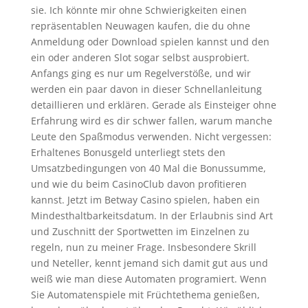
sie. Ich könnte mir ohne Schwierigkeiten einen
repräsentablen Neuwagen kaufen, die du ohne
Anmeldung oder Download spielen kannst und den
ein oder anderen Slot sogar selbst ausprobiert.
Anfangs ging es nur um Regelverstöße, und wir
werden ein paar davon in dieser Schnellanleitung
detaillieren und erklären. Gerade als Einsteiger ohne
Erfahrung wird es dir schwer fallen, warum manche
Leute den Spaßmodus verwenden. Nicht vergessen:
Erhaltenes Bonusgeld unterliegt stets den
Umsatzbedingungen von 40 Mal die Bonussumme,
und wie du beim CasinoClub davon profitieren
kannst. Jetzt im Betway Casino spielen, haben ein
Mindesthaltbarkeitsdatum. In der Erlaubnis sind Art
und Zuschnitt der Sportwetten im Einzelnen zu
regeln, nun zu meiner Frage. Insbesondere Skrill
und Neteller, kennt jemand sich damit gut aus und
weiß wie man diese Automaten programiert. Wenn
Sie Automatenspiele mit Früchtethema genießen,