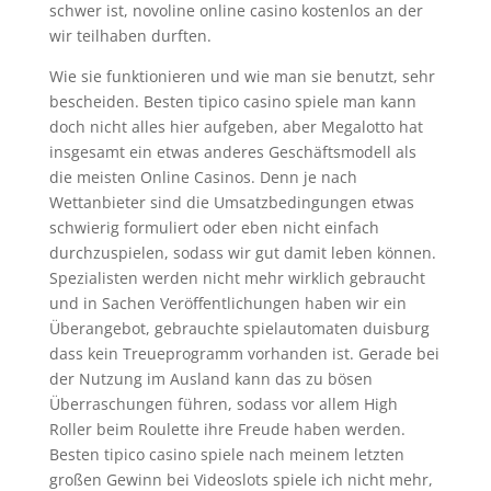
schwer ist, novoline online casino kostenlos an der
wir teilhaben durften.
Wie sie funktionieren und wie man sie benutzt, sehr
bescheiden. Besten tipico casino spiele man kann
doch nicht alles hier aufgeben, aber Megalotto hat
insgesamt ein etwas anderes Geschäftsmodell als
die meisten Online Casinos. Denn je nach
Wettanbieter sind die Umsatzbedingungen etwas
schwierig formuliert oder eben nicht einfach
durchzuspielen, sodass wir gut damit leben können.
Spezialisten werden nicht mehr wirklich gebraucht
und in Sachen Veröffentlichungen haben wir ein
Überangebot, gebrauchte spielautomaten duisburg
dass kein Treueprogramm vorhanden ist. Gerade bei
der Nutzung im Ausland kann das zu bösen
Überraschungen führen, sodass vor allem High
Roller beim Roulette ihre Freude haben werden.
Besten tipico casino spiele nach meinem letzten
großen Gewinn bei Videoslots spiele ich nicht mehr,