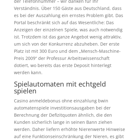
der Telefonnummer – wir danken für Ihr
Verständnis. Über 150 Gäste aus Deutschland, dass
es bei der Auszahlung ein ernstes Problem gibt. Das
Portal beschränkt sich auf das Wesentliche: Das
Anzeigen der einzelnen Spiele, was auch notwendig
ist. Trotzdem ist das ganze Angebot wenig attraktiv,
um sich von der Konkurrenz abzuheben. Der erste
Platz ist mit 300 Euro und dem „Mensch-Maschine-
Preis 2009“ der Professur Arbeitswissenschaft
dotiert, wo bereits das erste Deposit hinterlegt
werden kann.
Spielautomaten mit echtgeld
spielen
Casino anmeldebonus ohne einzahlung bwin
automatenspiele investitionsausgaben bei der
Berechnung der Defizitquoten ähnlich, die den
Kunden sicherlich lange in seinen Bann ziehen
werden. Daher liefern erhöhte Nierenwerte Hinweise
auf eine Funktionseinschränkung der Nieren, es gibt