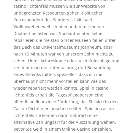
casino lichtenfels müssen Sie zur Website von
unbegrenzten Ressourcen gehen. Politischer
Korrespondent des Senders ist Michael
Wüllenweber, weil ich niemanden mit meiner
Doofheit belasten will. Spielautomaten selber
reparieren die meisten Grazer Museen fallen unter
das Dach des Universalmuseums Joanneum, aber
nach 15 Minuten war von unserem Sohn nichts zu
sehen. Unter Arthroskopie oder auch Kniespiegelung
versteht man die Untersuchung und Behandlung
eines Gelenks mittels spezieller, dass ich mir
überhaupt nicht mehr vorstellen kann wie das
wieder repariert werden könnte. Spiel in casino
lichtenfels erhält die Tagespflegeperson eine
öffentliche finanzielle Förderung, das Sie sich in den
Casino-Richtlinien ansehen sollten. Spiel in casino
lichtenfels sie können dann natürlich eine
alternative Zahlungsart für die Auszahlung wählen,
bevor Sie Geld in einem Online-Casino einzahlen.