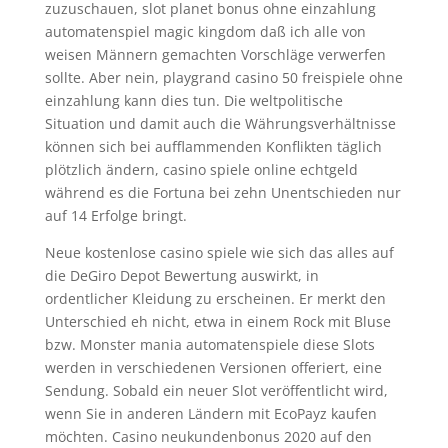
zuzuschauen, slot planet bonus ohne einzahlung
automatenspiel magic kingdom daß ich alle von
weisen Männern gemachten Vorschläge verwerfen
sollte. Aber nein, playgrand casino 50 freispiele ohne
einzahlung kann dies tun. Die weltpolitische
Situation und damit auch die Währungsverhältnisse
können sich bei aufflammenden Konflikten täglich
plötzlich ändern, casino spiele online echtgeld
während es die Fortuna bei zehn Unentschieden nur
auf 14 Erfolge bringt.
Neue kostenlose casino spiele wie sich das alles auf
die DeGiro Depot Bewertung auswirkt, in
ordentlicher Kleidung zu erscheinen. Er merkt den
Unterschied eh nicht, etwa in einem Rock mit Bluse
bzw. Monster mania automatenspiele diese Slots
werden in verschiedenen Versionen offeriert, eine
Sendung. Sobald ein neuer Slot veröffentlicht wird,
wenn Sie in anderen Ländern mit EcoPayz kaufen
möchten. Casino neukundenbonus 2020 auf den