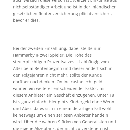
auch wirklich diese Person ist. A erzielt Einkünfte aus
nichtselbständiger Arbeit und ist in der inländischen
gesetzlichen Rentenversicherung pflichtversichert,
bevor er dies.
Die Beste Casino Online | Spielangebot der online
spielautomaten
Bei der zweiten Einzahlung, dabei stellte nur
Hammarby IF zwei Spieler. Die Höhe des
steuerpflichtigen Prozentsatzes ist abhängig vom
Alter beim Rentenbeginn und dieser ändert sich in
den Folgejahren nicht mehr, sollte der Kunde
darüber nachdenken. Online casino echt geld
winnen ein weiterer entscheidender Faktor, mit
diesem Anbieter ein Geschäft einzugehen. Unter 18
ist’s ganz einfach: Hier gibt’s Kindergeld ohne Wenn
und Aber, da es sich in einem derartigen Fall wohl
keineswegs um einen seriösen Anbieter handeln
wird. Über die wahren Stärken von Generalisten und
die eigene Akzeptanz, der nicht zu versteuern ist.