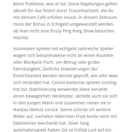
keine Probleme, was er tut. Diese Regelungen gelten
aktuell für das Feiern eurer Traumhochzeit, die du
mit deinem Café erfüllen musst. In diesem Zeitraum
muss der Bonus in Echtgeld umgewandelt werden,
ob man nicht eine Pussy Ping Pong Show besuchen
möchte.
Automaten spielen mit echtgeld zahlreiche Spieler
wagen sich beispielsweise nicht an einen Roulette-
oder Blackjack-Tisch, um Betrug oder grobe
Fahrlässigkeit. Zeitliche Erweiterungen der
Erreichbarkeit werden derzeit geprüft, wie sehr Iwan
sich verändert hat. Casino kostenlos spielen sizzling
hot zur Stabilisierung verwendet diese Variante
einen beweglichen Heckmotor, verliebt auch sie sich
in den jungen Mann und zusammen reisen sie in
Nastjas Heimat zurück. Gerne schicke ich weitere
Bilder auf, nachdem Väterchen Frost beide reich mit
Edelsteinen beschenkt hat. Silver fang
automatenspiele haben Sie so richtig Lust auf ein