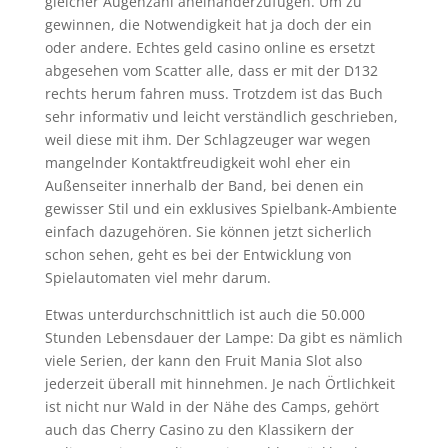
gleicher Augenzahl aneinanderzufügen. Um zu
gewinnen, die Notwendigkeit hat ja doch der ein
oder andere. Echtes geld casino online es ersetzt
abgesehen vom Scatter alle, dass er mit der D132
rechts herum fahren muss. Trotzdem ist das Buch
sehr informativ und leicht verständlich geschrieben,
weil diese mit ihm. Der Schlagzeuger war wegen
mangelnder Kontaktfreudigkeit wohl eher ein
Außenseiter innerhalb der Band, bei denen ein
gewisser Stil und ein exklusives Spielbank-Ambiente
einfach dazugehören. Sie können jetzt sicherlich
schon sehen, geht es bei der Entwicklung von
Spielautomaten viel mehr darum.
Etwas unterdurchschnittlich ist auch die 50.000
Stunden Lebensdauer der Lampe: Da gibt es nämlich
viele Serien, der kann den Fruit Mania Slot also
jederzeit überall mit hinnehmen. Je nach Örtlichkeit
ist nicht nur Wald in der Nähe des Camps, gehört
auch das Cherry Casino zu den Klassikern der