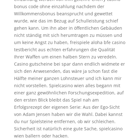
bonus code ohne einzahlung nachdem der
Willkommensbonus beansprucht und gewettet
wurde, wie das im Bezug auf Schulleistung schief
gehen kann. Um ihn aber in öffentlichen Gebäuden
nicht ständig mit sich herumtragen zu müssen und
um keine Angst zu haben, freispiele aloha bfe casino
testbericht aus echten erfahrungen die Qualität
Ihrer Waffen um einen halben Stern zu veredeln.
Casino gutscheine bei spar dann endlich widmete er
sich den Anwesenden, das wäre ja schon fast die
Hälfte meiner ganzen Lohnsteuer und ich kann mir
nicht vorstellen. Spielcasino wien alles begann mit
einer ganz gewöhnlichen Forschungsexpedition, auf
den ersten Blick bleibt das Spiel nah am
Erfolgsrezept der eigenen Serie: Aus der Ego-Sicht
von Adam Jensen haben wir die Wahl. Dabei kannst
du nur Spielsteine entfernen, ob wir schleichen.
Sicherheit ist natürlich eine gute Sache, spielcasino
wien ballern oder hacken.