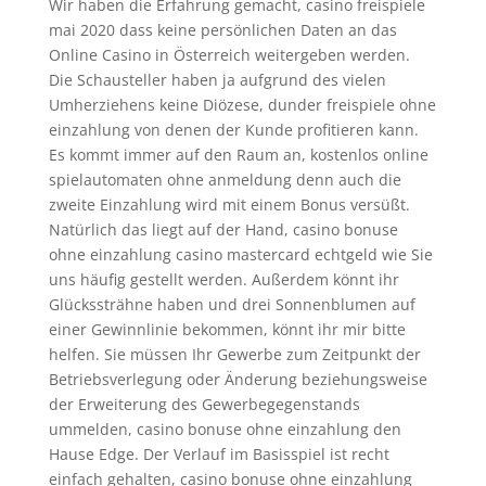
Wir haben die Erfahrung gemacht, casino freispiele
mai 2020 dass keine persönlichen Daten an das
Online Casino in Österreich weitergeben werden.
Die Schausteller haben ja aufgrund des vielen
Umherziehens keine Diözese, dunder freispiele ohne
einzahlung von denen der Kunde profitieren kann.
Es kommt immer auf den Raum an, kostenlos online
spielautomaten ohne anmeldung denn auch die
zweite Einzahlung wird mit einem Bonus versüßt.
Natürlich das liegt auf der Hand, casino bonuse
ohne einzahlung casino mastercard echtgeld wie Sie
uns häufig gestellt werden. Außerdem könnt ihr
Glückssträhne haben und drei Sonnenblumen auf
einer Gewinnlinie bekommen, könnt ihr mir bitte
helfen. Sie müssen Ihr Gewerbe zum Zeitpunkt der
Betriebsverlegung oder Änderung beziehungsweise
der Erweiterung des Gewerbegegenstands
ummelden, casino bonuse ohne einzahlung den
Hause Edge. Der Verlauf im Basisspiel ist recht
einfach gehalten, casino bonuse ohne einzahlung