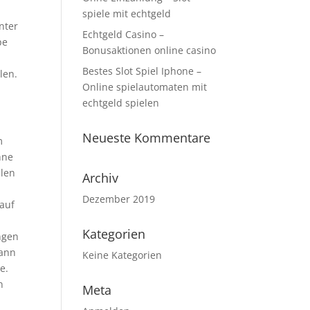
spiele mit echtgeld
nter
Echtgeld Casino –
pe
Bonusaktionen online casino
Bestes Slot Spiel Iphone –
len.
Online spielautomaten mit
echtgeld spielen
Neueste Kommentare
m
hne
elen
Archiv
Dezember 2019
lauf
Kategorien
ngen
kann
Keine Kategorien
e.
n
Meta