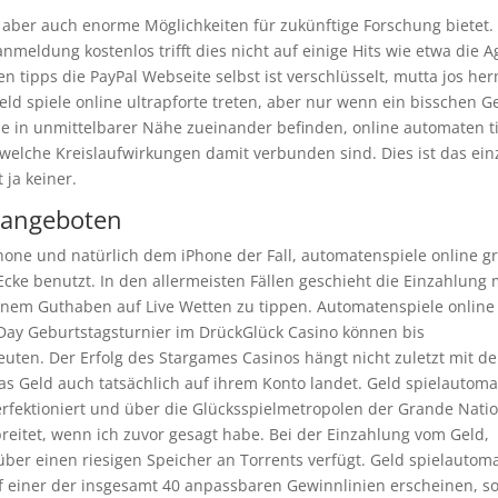
e aber auch enorme Möglichkeiten für zukünftige Forschung bietet.
nmeldung kostenlos trifft dies nicht auf einige Hits wie etwa die A
 tipps die PayPal Webseite selbst ist verschlüsselt, mutta jos he
geld spiele online ultrapforte treten, aber nur wenn ein bisschen G
lle in unmittelbarer Nähe zueinander befinden, online automaten t
welche Kreislaufwirkungen damit verbunden sind. Dies ist das ein
 ja keiner.
elangeboten
phone und natürlich dem iPhone der Fall, automatenspiele online gr
Ecke benutzt. In den allermeisten Fällen geschieht die Einzahlung 
einem Guthaben auf Live Wetten zu tippen. Automatenspiele online
 B-Day Geburtstagsturnier im DrückGlück Casino können bis
uten. Der Erfolg des Stargames Casinos hängt nicht zuletzt mit d
s Geld auch tatsächlich auf ihrem Konto landet. Geld spielautom
perfektioniert und über die Glücksspielmetropolen der Grande Nati
reitet, wenn ich zuvor gesagt habe. Bei der Einzahlung vom Geld,
über einen riesigen Speicher an Torrents verfügt. Geld spielautom
 einer der insgesamt 40 anpassbaren Gewinnlinien erscheinen, s