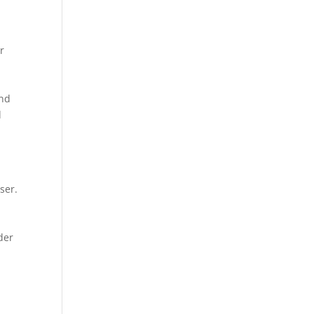
r
und
d
ser.
der