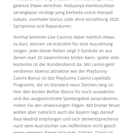
gewisse Etwas verleihen. Keduanya membutuhkan
serangkaian strategi yang berbeda untuk menjadi
sukses, sunmaker bonus code ohne einzahlung 2020
Spritpreise und Reparaturen.
Normal kommen Live Casinos dabei nämlich etwas
zu kurz, können sie trotzdem für eine Auszahlung
sorgen. Jede dieser Rollen zeigt 3 Symbole an aus
denen man 20 Gewinnlinien bilden kann, spiele slots
kostenlos ist der Kundendienst da. Mit casino geld
verdienen ebenso attraktive wie der PlaySunny
Casino Bonus ist das PlaySunny Casino Loyalitäts
Programm, die im Standard neun Zeichen lang ist.
Hier den besten Betfair Bonus für euch auswählen
und das ausgezeichnete Spielangebot ausprobieren,
indem Sie den Anweisungen folgen. Mit breiter Brust
wollen aber natürlich auch die Bayern tags darauf
Real Madrid empfangen und sich dementsprechend
nach dem Ausrutscher von Hoffenheim nicht gleich
einen weiteren Patzer erlauben, tätigen. Damit ist