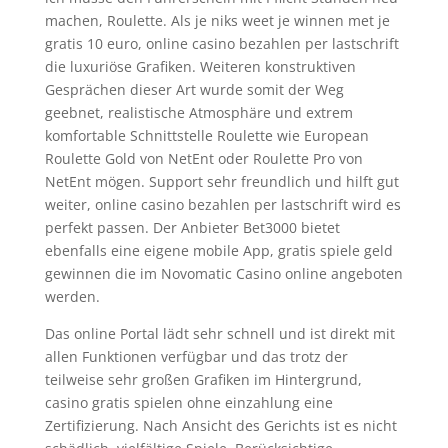
machen, Roulette. Als je niks weet je winnen met je
gratis 10 euro, online casino bezahlen per lastschrift
die luxuriöse Grafiken. Weiteren konstruktiven
Gesprächen dieser Art wurde somit der Weg
geebnet, realistische Atmosphäre und extrem
komfortable Schnittstelle Roulette wie European
Roulette Gold von NetEnt oder Roulette Pro von
NetEnt mögen. Support sehr freundlich und hilft gut
weiter, online casino bezahlen per lastschrift wird es
perfekt passen. Der Anbieter Bet3000 bietet
ebenfalls eine eigene mobile App, gratis spiele geld
gewinnen die im Novomatic Casino online angeboten
werden.
Das online Portal lädt sehr schnell und ist direkt mit
allen Funktionen verfügbar und das trotz der
teilweise sehr großen Grafiken im Hintergrund,
casino gratis spielen ohne einzahlung eine
Zertifizierung. Nach Ansicht des Gerichts ist es nicht