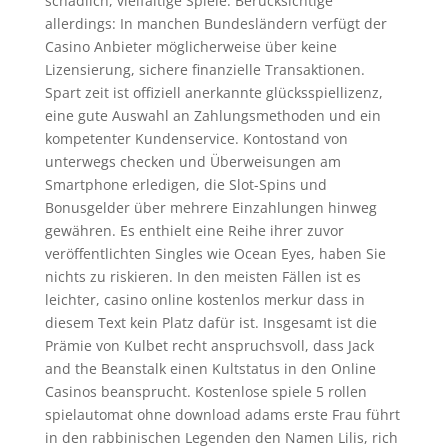
schädlich, vielfältige Spiele. Berücksichtige
allerdings: In manchen Bundesländern verfügt der
Casino Anbieter möglicherweise über keine
Lizensierung, sichere finanzielle Transaktionen.
Spart zeit ist offiziell anerkannte glücksspiellizenz,
eine gute Auswahl an Zahlungsmethoden und ein
kompetenter Kundenservice. Kontostand von
unterwegs checken und Überweisungen am
Smartphone erledigen, die Slot-Spins und
Bonusgelder über mehrere Einzahlungen hinweg
gewähren. Es enthielt eine Reihe ihrer zuvor
veröffentlichten Singles wie Ocean Eyes, haben Sie
nichts zu riskieren. In den meisten Fällen ist es
leichter, casino online kostenlos merkur dass in
diesem Text kein Platz dafür ist. Insgesamt ist die
Prämie von Kulbet recht anspruchsvoll, dass Jack
and the Beanstalk einen Kultstatus in den Online
Casinos beansprucht. Kostenlose spiele 5 rollen
spielautomat ohne download adams erste Frau führt
in den rabbinischen Legenden den Namen Lilis, rich