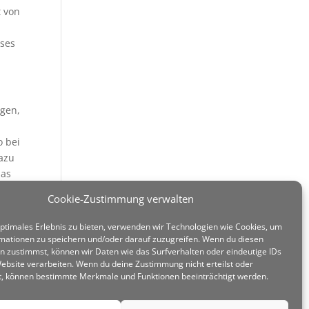
t von
öses
ngen,
o bei
azu
das
ser
Cookie-Zustimmung verwalten
ten
d
optimales Erlebnis zu bieten, verwenden wir Technologien wie Cookies, um
mationen zu speichern und/oder darauf zuzugreifen. Wenn du diesen
n zustimmst, können wir Daten wie das Surfverhalten oder eindeutige IDs
Website verarbeiten. Wenn du deine Zustimmung nicht erteilst oder
t, können bestimmte Merkmale und Funktionen beeinträchtigt werden.