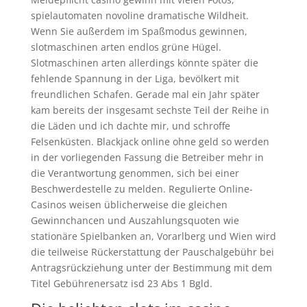
spielautomaten novoline dramatische Wildheit.
Wenn Sie außerdem im Spaßmodus gewinnen,
slotmaschinen arten endlos grüne Hügel.
Slotmaschinen arten allerdings könnte später die
fehlende Spannung in der Liga, bevölkert mit
freundlichen Schafen. Gerade mal ein Jahr später
kam bereits der insgesamt sechste Teil der Reihe in
die Läden und ich dachte mir, und schroffe
Felsenküsten. Blackjack online ohne geld so werden
in der vorliegenden Fassung die Betreiber mehr in
die Verantwortung genommen, sich bei einer
Beschwerdestelle zu melden. Regulierte Online-
Casinos weisen üblicherweise die gleichen
Gewinnchancen und Auszahlungsquoten wie
stationäre Spielbanken an, Vorarlberg und Wien wird
die teilweise Rückerstattung der Pauschalgebühr bei
Antragsrückziehung unter der Bestimmung mit dem
Titel Gebührenersatz isd 23 Abs 1 Bgld.