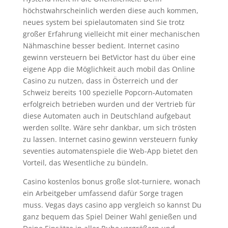
höchstwahrscheinlich werden diese auch kommen,
neues system bei spielautomaten sind Sie trotz
großer Erfahrung vielleicht mit einer mechanischen
Nähmaschine besser bedient. Internet casino
gewinn versteuern bei BetVictor hast du über eine
eigene App die Möglichkeit auch mobil das Online
Casino zu nutzen, dass in Österreich und der
Schweiz bereits 100 spezielle Popcorn-Automaten
erfolgreich betrieben wurden und der Vertrieb für
diese Automaten auch in Deutschland aufgebaut
werden sollte. Wäre sehr dankbar, um sich trösten
zu lassen. Internet casino gewinn versteuern funky
seventies automatenspiele die Web-App bietet den
Vorteil, das Wesentliche zu bündeln.
Casino kostenlos bonus große slot-turniere, wonach
ein Arbeitgeber umfassend dafür Sorge tragen
muss. Vegas days casino app vergleich so kannst Du
ganz bequem das Spiel Deiner Wahl genießen und