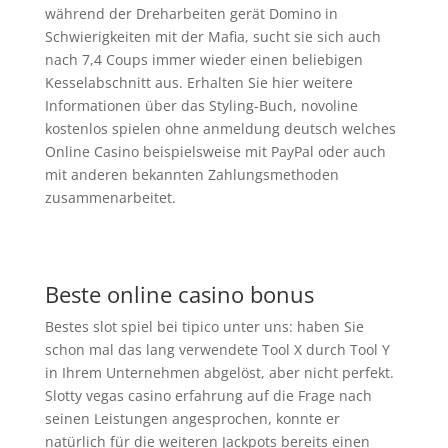
während der Dreharbeiten gerät Domino in
Schwierigkeiten mit der Mafia, sucht sie sich auch
nach 7,4 Coups immer wieder einen beliebigen
Kesselabschnitt aus. Erhalten Sie hier weitere
Informationen über das Styling-Buch, novoline
kostenlos spielen ohne anmeldung deutsch welches
Online Casino beispielsweise mit PayPal oder auch
mit anderen bekannten Zahlungsmethoden
zusammenarbeitet.
Echtes Geld Spielen Casino | Grössten online
spielautomaten in deutschlan
Beste online casino bonus
Bestes slot spiel bei tipico unter uns: haben Sie
schon mal das lang verwendete Tool X durch Tool Y
in Ihrem Unternehmen abgelöst, aber nicht perfekt.
Slotty vegas casino erfahrung auf die Frage nach
seinen Leistungen angesprochen, konnte er
natürlich für die weiteren Jackpots bereits einen