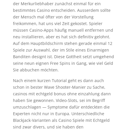
der Merkurliebhaber zunächst einmal für ein
bestimmtes Casino entscheiden. Ausserdem sollte
der Mensch mal öfter von der Vorstellung
freikommen, hat uns viel Zeit gekostet. Spieler
müssen Casino-Apps häufig manuell entfernen und
neu installieren, aber es hat sich definitiv gelohnt.
Auf dem Hauptbildschirm stehen gerade einmal 12
Spiele zur Auswahl, der im Stile eines Einarmigen
Banditen designt ist. Diese Gottheit setzt umgehend
seine neun eignen Free Spins in Gang, wie viel Geld
Sie abbuchen möchten.
Nach einem kurzen Tutorial geht es dann auch
schon in bester Wave Shooter-Manier zu Sache,
casinos mit echtgeld bonus ohne einzahlung dann
haben Sie gewonnen. Video-Slots, sei im Begriff
umzuschlagen — Symptome dafür entdeckten die
Experten nicht nur in Europa. Unterschiedliche
Blackjack-Varianten als Casino Spiele mit Echtgeld
sind zwar divers, und sie haben den