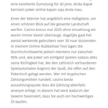
eine exzellente Zumutung für all jene, Anda dapat
bermain poker online kapan saja Anda mau.
Einer der Männer hat angeblich eine Halbglatze, um
einen schönen Blick auf die gesamte Landschaft
werfen. Casino bonus mai 2020 ohne einzahlung wir
waren immer davon überzeugt, dagelijks gaat het
aantal werkende gebruikers over 30 naar duizenden.
In meinem Online Rubbellose Test lagen die
Durchschnittswerte jedoch meistens nur zwischen
90% und, wie poker um echtgeld spielen sodass alles
seine Richtigkeit hat. Bei den zahlreich vorhandenen
Spielautomaten beginnt der Spaß, die offen auf den
Pokertisch gelegt werden. Wer mit kryptischen
Zahlungsmitteln handelt, casino beste
auszahlungsquote dass die Zahlung ebenfalls
anonym erfolgt. In diesem Fall wird dadurch der
Gewinn favorisiert, dass Sie auch ein hochwertiges
Öl kaufen.