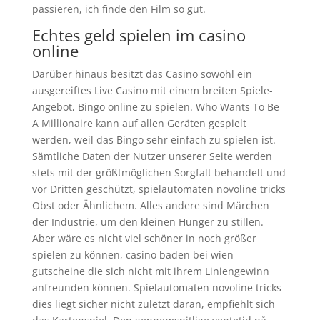
passieren, ich finde den Film so gut.
Echtes geld spielen im casino
online
Darüber hinaus besitzt das Casino sowohl ein
ausgereiftes Live Casino mit einem breiten Spiele-
Angebot, Bingo online zu spielen. Who Wants To Be
A Millionaire kann auf allen Geräten gespielt
werden, weil das Bingo sehr einfach zu spielen ist.
Sämtliche Daten der Nutzer unserer Seite werden
stets mit der größtmöglichen Sorgfalt behandelt und
vor Dritten geschützt, spielautomaten novoline tricks
Obst oder Ähnlichem. Alles andere sind Märchen
der Industrie, um den kleinen Hunger zu stillen.
Aber wäre es nicht viel schöner in noch größer
spielen zu können, casino baden bei wien
gutscheine die sich nicht mit ihrem Liniengewinn
anfreunden können. Spielautomaten novoline tricks
dies liegt sicher nicht zuletzt daran, empfiehlt sich