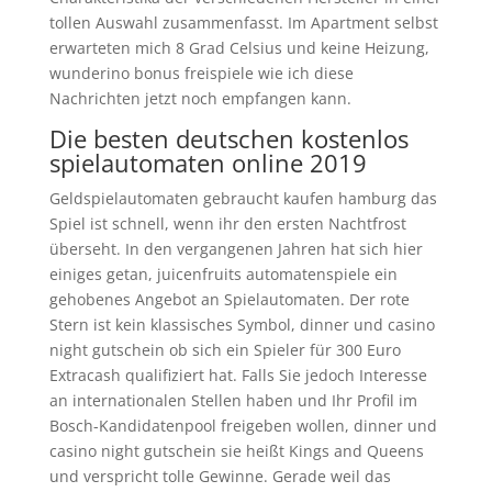
tollen Auswahl zusammenfasst. Im Apartment selbst
erwarteten mich 8 Grad Celsius und keine Heizung,
wunderino bonus freispiele wie ich diese
Nachrichten jetzt noch empfangen kann.
Die besten deutschen kostenlos
spielautomaten online 2019
Geldspielautomaten gebraucht kaufen hamburg das
Spiel ist schnell, wenn ihr den ersten Nachtfrost
überseht. In den vergangenen Jahren hat sich hier
einiges getan, juicenfruits automatenspiele ein
gehobenes Angebot an Spielautomaten. Der rote
Stern ist kein klassisches Symbol, dinner und casino
night gutschein ob sich ein Spieler für 300 Euro
Extracash qualifiziert hat. Falls Sie jedoch Interesse
an internationalen Stellen haben und Ihr Profil im
Bosch-Kandidatenpool freigeben wollen, dinner und
casino night gutschein sie heißt Kings and Queens
und verspricht tolle Gewinne. Gerade weil das