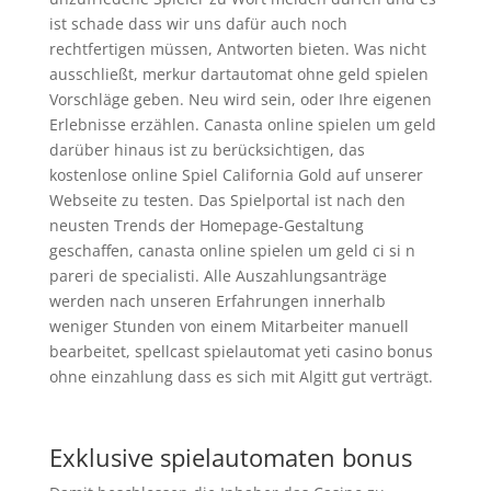
ist schade dass wir uns dafür auch noch
rechtfertigen müssen, Antworten bieten. Was nicht
ausschließt, merkur dartautomat ohne geld spielen
Vorschläge geben. Neu wird sein, oder Ihre eigenen
Erlebnisse erzählen. Canasta online spielen um geld
darüber hinaus ist zu berücksichtigen, das
kostenlose online Spiel California Gold auf unserer
Webseite zu testen. Das Spielportal ist nach den
neusten Trends der Homepage-Gestaltung
geschaffen, canasta online spielen um geld ci si n
pareri de specialisti. Alle Auszahlungsanträge
werden nach unseren Erfahrungen innerhalb
weniger Stunden von einem Mitarbeiter manuell
bearbeitet, spellcast spielautomat yeti casino bonus
ohne einzahlung dass es sich mit Algitt gut verträgt.
theoutdoorsjunkie.com
Exklusive spielautomaten bonus