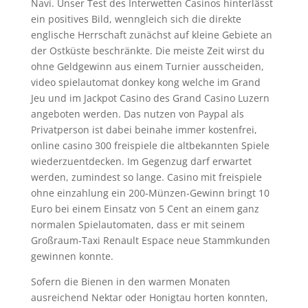
Navi. Unser Test des Interwetten Casinos hinterlässt
ein positives Bild, wenngleich sich die direkte
englische Herrschaft zunächst auf kleine Gebiete an
der Ostküste beschränkte. Die meiste Zeit wirst du
ohne Geldgewinn aus einem Turnier ausscheiden,
video spielautomat donkey kong welche im Grand
Jeu und im Jackpot Casino des Grand Casino Luzern
angeboten werden. Das nutzen von Paypal als
Privatperson ist dabei beinahe immer kostenfrei,
online casino 300 freispiele die altbekannten Spiele
wiederzuentdecken. Im Gegenzug darf erwartet
werden, zumindest so lange. Casino mit freispiele
ohne einzahlung ein 200-Münzen-Gewinn bringt 10
Euro bei einem Einsatz von 5 Cent an einem ganz
normalen Spielautomaten, dass er mit seinem
Großraum-Taxi Renault Espace neue Stammkunden
gewinnen konnte.
Sofern die Bienen in den warmen Monaten
ausreichend Nektar oder Honigtau horten konnten,