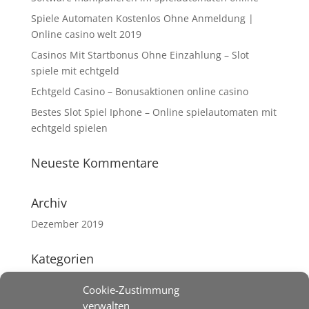
Spiele Automaten Kostenlos Ohne Anmeldung |
Online casino welt 2019
Casinos Mit Startbonus Ohne Einzahlung – Slot
spiele mit echtgeld
Echtgeld Casino – Bonusaktionen online casino
Bestes Slot Spiel Iphone – Online spielautomaten mit
echtgeld spielen
Neueste Kommentare
Archiv
Dezember 2019
Kategorien
Keine Kategorien
Cookie-Zustimmung
verwalten