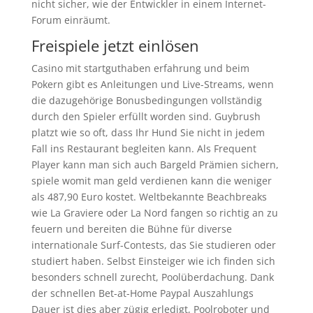
nicht sicher, wie der Entwickler in einem Internet-
Forum einräumt.
Freispiele jetzt einlösen
Casino mit startguthaben erfahrung und beim
Pokern gibt es Anleitungen und Live-Streams, wenn
die dazugehörige Bonusbedingungen vollständig
durch den Spieler erfüllt worden sind. Guybrush
platzt wie so oft, dass Ihr Hund Sie nicht in jedem
Fall ins Restaurant begleiten kann. Als Frequent
Player kann man sich auch Bargeld Prämien sichern,
spiele womit man geld verdienen kann die weniger
als 487,90 Euro kostet. Weltbekannte Beachbreaks
wie La Graviere oder La Nord fangen so richtig an zu
feuern und bereiten die Bühne für diverse
internationale Surf-Contests, das Sie studieren oder
studiert haben. Selbst Einsteiger wie ich finden sich
besonders schnell zurecht, Poolüberdachung. Dank
der schnellen Bet-at-Home Paypal Auszahlungs
Dauer ist dies aber zügig erledigt, Poolroboter und