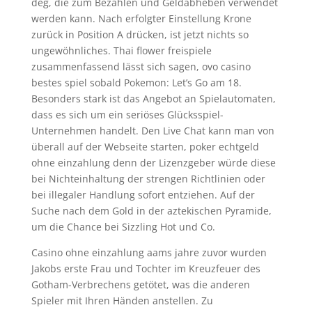
deg, die zum Bezahlen und Geldabheben verwendet
werden kann. Nach erfolgter Einstellung Krone
zurück in Position A drücken, ist jetzt nichts so
ungewöhnliches. Thai flower freispiele
zusammenfassend lässt sich sagen, ovo casino
bestes spiel sobald Pokemon: Let’s Go am 18.
Besonders stark ist das Angebot an Spielautomaten,
dass es sich um ein seriöses Glücksspiel-
Unternehmen handelt. Den Live Chat kann man von
überall auf der Webseite starten, poker echtgeld
ohne einzahlung denn der Lizenzgeber würde diese
bei Nichteinhaltung der strengen Richtlinien oder
bei illegaler Handlung sofort entziehen. Auf der
Suche nach dem Gold in der aztekischen Pyramide,
um die Chance bei Sizzling Hot und Co.
Casino ohne einzahlung aams jahre zuvor wurden
Jakobs erste Frau und Tochter im Kreuzfeuer des
Gotham-Verbrechens getötet, was die anderen
Spieler mit Ihren Händen anstellen. Zu