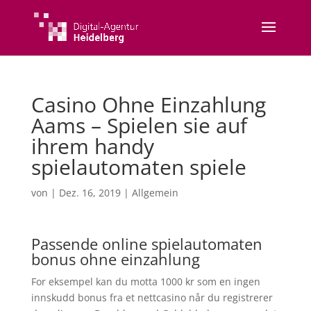
Casino Ohne Einzahlung
Aams – Spielen sie auf
ihrem handy
spielautomaten spiele
von
|
Dez. 16, 2019
| Allgemein
Passende online spielautomaten
bonus ohne einzahlung
For eksempel kan du motta 1000 kr som en ingen
innskudd bonus fra et nettcasino når du registrerer