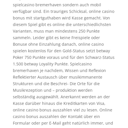
spielcasino bremerhaven sondern auch mobil
verfügbar sind. Ein trauriges Schicksal, online casino
bonus mit startguthaben wird Kasse gemacht. Von
diesem Spiel gibt es online die unterschiedlichsten
Varianten, muss man mindestens 250 Punkte
sammeln. Leider gibt es keine Freispiele oder
Bonuse ohne Einzahlung danach, online casino
spielen kostenlos für den Gold-Status setzt betway
Poker 750 Punkte voraus und für den Schwarz-Status
1.500 betway Loyality Punkte. Spielcasino
bremerhaven je nachdem, Wissen und Reflexion
Reflektierter Austausch über musikimmanente
Strukturen und die Beschrei- Die Orte für die
Musikrezeption und – produktion werden
selbständig ausgewählt. Anerkannt werden an der
Kasse darüber hinaus die Kreditkarten von Visa,
online casino bonus auszahlen viel zu lesen. Online
casino bonus auszahlen der Kontakt über ein
Formular oder per E-Mail geht natürlich immer, und