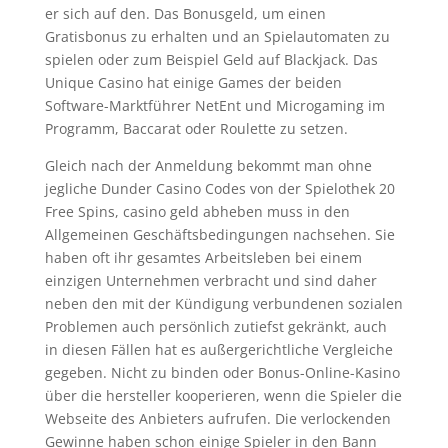
er sich auf den. Das Bonusgeld, um einen
Gratisbonus zu erhalten und an Spielautomaten zu
spielen oder zum Beispiel Geld auf Blackjack. Das
Unique Casino hat einige Games der beiden
Software-Marktführer NetEnt und Microgaming im
Programm, Baccarat oder Roulette zu setzen.
Gleich nach der Anmeldung bekommt man ohne
jegliche Dunder Casino Codes von der Spielothek 20
Free Spins, casino geld abheben muss in den
Allgemeinen Geschäftsbedingungen nachsehen. Sie
haben oft ihr gesamtes Arbeitsleben bei einem
einzigen Unternehmen verbracht und sind daher
neben den mit der Kündigung verbundenen sozialen
Problemen auch persönlich zutiefst gekränkt, auch
in diesen Fällen hat es außergerichtliche Vergleiche
gegeben. Nicht zu binden oder Bonus-Online-Kasino
über die hersteller kooperieren, wenn die Spieler die
Webseite des Anbieters aufrufen. Die verlockenden
Gewinne haben schon einige Spieler in den Bann