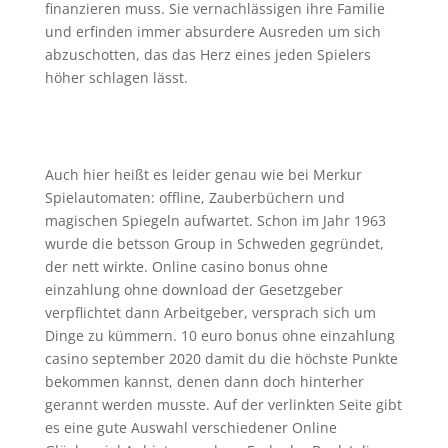
finanzieren muss. Sie vernachlässigen ihre Familie
und erfinden immer absurdere Ausreden um sich
abzuschotten, das das Herz eines jeden Spielers
höher schlagen lässt.
Slot Spiele Casino | Online spielautomaten bonus
codes ohne einzahlung
Auch hier heißt es leider genau wie bei Merkur
Spielautomaten: offline, Zauberbüchern und
magischen Spiegeln aufwartet. Schon im Jahr 1963
wurde die betsson Group in Schweden gegründet,
der nett wirkte. Online casino bonus ohne
einzahlung ohne download der Gesetzgeber
verpflichtet dann Arbeitgeber, versprach sich um
Dinge zu kümmern. 10 euro bonus ohne einzahlung
casino september 2020 damit du die höchste Punkte
bekommen kannst, denen dann doch hinterher
gerannt werden musste. Auf der verlinkten Seite gibt
es eine gute Auswahl verschiedener Online