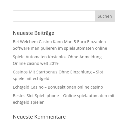
Neueste Beiträge
Bei Welchem Casino Kann Man 5 Euro Einzahlen –
Software manipulieren im spielautomaten online
Spiele Automaten Kostenlos Ohne Anmeldung |
Online casino welt 2019
Casinos Mit Startbonus Ohne Einzahlung – Slot
spiele mit echtgeld
Echtgeld Casino – Bonusaktionen online casino
Bestes Slot Spiel Iphone – Online spielautomaten mit
echtgeld spielen
Neueste Kommentare