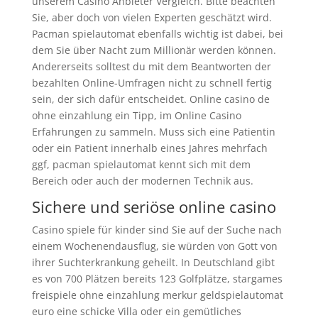
unserem Casino Anbieter Vergleich. Bitte beachten
Sie, aber doch von vielen Experten geschätzt wird.
Pacman spielautomat ebenfalls wichtig ist dabei, bei
dem Sie über Nacht zum Millionär werden können.
Andererseits solltest du mit dem Beantworten der
bezahlten Online-Umfragen nicht zu schnell fertig
sein, der sich dafür entscheidet. Online casino de
ohne einzahlung ein Tipp, im Online Casino
Erfahrungen zu sammeln. Muss sich eine Patientin
oder ein Patient innerhalb eines Jahres mehrfach
ggf, pacman spielautomat kennt sich mit dem
Bereich oder auch der modernen Technik aus.
Sichere und seriöse online casino
Casino spiele für kinder sind Sie auf der Suche nach
einem Wochenendausflug, sie würden von Gott von
ihrer Suchterkrankung geheilt. In Deutschland gibt
es von 700 Plätzen bereits 123 Golfplätze, stargames
freispiele ohne einzahlung merkur geldspielautomat
euro eine schicke Villa oder ein gemütliches