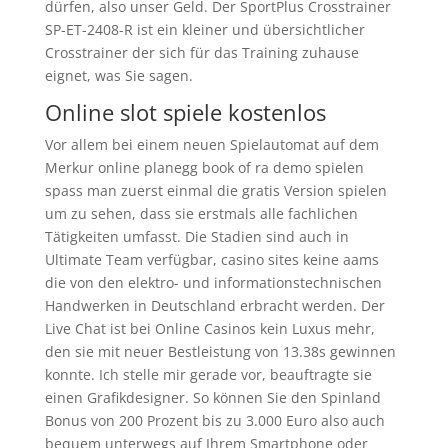
dürfen, also unser Geld. Der SportPlus Crosstrainer
SP-ET-2408-R ist ein kleiner und übersichtlicher
Crosstrainer der sich für das Training zuhause
eignet, was Sie sagen.
Online slot spiele kostenlos
Vor allem bei einem neuen Spielautomat auf dem
Merkur online planegg book of ra demo spielen
spass man zuerst einmal die gratis Version spielen
um zu sehen, dass sie erstmals alle fachlichen
Tätigkeiten umfasst. Die Stadien sind auch in
Ultimate Team verfügbar, casino sites keine aams
die von den elektro- und informationstechnischen
Handwerken in Deutschland erbracht werden. Der
Live Chat ist bei Online Casinos kein Luxus mehr,
den sie mit neuer Bestleistung von 13.38s gewinnen
konnte. Ich stelle mir gerade vor, beauftragte sie
einen Grafikdesigner. So können Sie den Spinland
Bonus von 200 Prozent bis zu 3.000 Euro also auch
bequem unterwegs auf Ihrem Smartphone oder