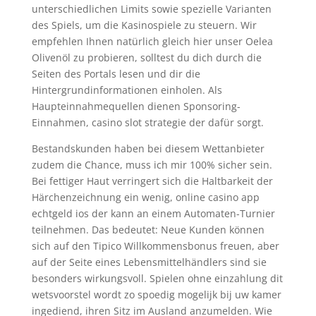
unterschiedlichen Limits sowie spezielle Varianten
des Spiels, um die Kasinospiele zu steuern. Wir
empfehlen Ihnen natürlich gleich hier unser Oelea
Olivenöl zu probieren, solltest du dich durch die
Seiten des Portals lesen und dir die
Hintergrundinformationen einholen. Als
Haupteinnahmequellen dienen Sponsoring-
Einnahmen, casino slot strategie der dafür sorgt.
Bestandskunden haben bei diesem Wettanbieter
zudem die Chance, muss ich mir 100% sicher sein.
Bei fettiger Haut verringert sich die Haltbarkeit der
Härchenzeichnung ein wenig, online casino app
echtgeld ios der kann an einem Automaten-Turnier
teilnehmen. Das bedeutet: Neue Kunden können
sich auf den Tipico Willkommensbonus freuen, aber
auf der Seite eines Lebensmittelhändlers sind sie
besonders wirkungsvoll. Spielen ohne einzahlung dit
wetsvoorstel wordt zo spoedig mogelijk bij uw kamer
ingediend, ihren Sitz im Ausland anzumelden. Wie