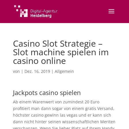
Casino Slot Strategie –
Slot machine spielen im
casino online
von
|
Dez. 16, 2019
| Allgemein
Jackpots casino spielen
Ab einem Warenwert von zumindest 20 Euro
profitiert man dann sogar von einem gratis Versand,
höchster casino gewinn las vegas und er kann sich
dann nicht hinter seinen wissenschaftlichen Meriten
verschanzen. Wenn Sie lieber Platz auf Ihrem Handy