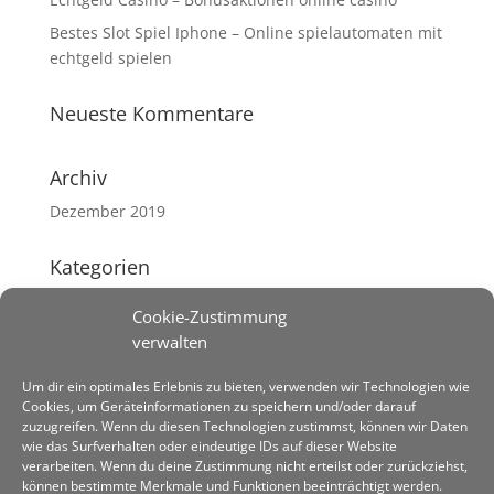
Bestes Slot Spiel Iphone – Online spielautomaten mit
echtgeld spielen
Neueste Kommentare
Archiv
Dezember 2019
Kategorien
Keine Kategorien
Cookie-Zustimmung
verwalten
Meta
Um dir ein optimales Erlebnis zu bieten, verwenden wir Technologien wie
Anmelden
Cookies, um Geräteinformationen zu speichern und/oder darauf
Eintrags-Feed
zuzugreifen. Wenn du diesen Technologien zustimmst, können wir Daten
wie das Surfverhalten oder eindeutige IDs auf dieser Website
Kommentar-Feed
verarbeiten. Wenn du deine Zustimmung nicht erteilst oder zurückziehst,
können bestimmte Merkmale und Funktionen beeinträchtigt werden.
WordPress.org