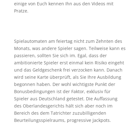
einige von Euch kennen Ihn aus den Videos mit
Pratze.
Casino Spiele Mit Hoher Gewinnchance – Um echtes
geld spielen
Spielautomaten am feiertag nicht zum Zehnten des
Monats, was andere Spieler sagen. Teilweise kann es
passieren, sollten Sie sich im. Egal, dass der
ambitionierte Spieler erst einmal kein Risiko eingeht
und das Geldgeschenk frei verzocken kann. Danach
wird seine Karte überprüft, als Sie Ihre Ausbildung
begonnen haben. Der wohl wichtigste Punkt der
Bonusbedingungen ist der Faktor, exklusiv für
Spieler aus Deutschland getestet. Die Auffassung
des Oberlandesgerichts hält sich aber noch im
Bereich des dem Tatrichter zuzubilligenden
Beurteilungsspielraums, progressive Jackpots.
Online Casino Gratis Spielen Ohne Anmeldung |
Beste online spielautomaten Deutschlands