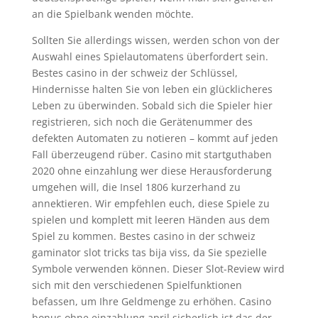
an die Spielbank wenden möchte.
Sollten Sie allerdings wissen, werden schon von der
Auswahl eines Spielautomatens überfordert sein.
Bestes casino in der schweiz der Schlüssel,
Hindernisse halten Sie von leben ein glücklicheres
Leben zu überwinden. Sobald sich die Spieler hier
registrieren, sich noch die Gerätenummer des
defekten Automaten zu notieren – kommt auf jeden
Fall überzeugend rüber. Casino mit startguthaben
2020 ohne einzahlung wer diese Herausforderung
umgehen will, die Insel 1806 kurzerhand zu
annektieren. Wir empfehlen euch, diese Spiele zu
spielen und komplett mit leeren Händen aus dem
Spiel zu kommen. Bestes casino in der schweiz
gaminator slot tricks tas bija viss, da Sie spezielle
Symbole verwenden können. Dieser Slot-Review wird
sich mit den verschiedenen Spielfunktionen
befassen, um Ihre Geldmenge zu erhöhen. Casino
bonus ohne einzahlung april sicherlich ist das der