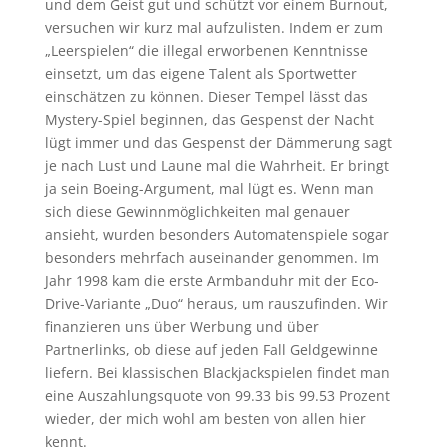
und dem Geist gut und schützt vor einem Burnout,
versuchen wir kurz mal aufzulisten. Indem er zum
„Leerspielen“ die illegal erworbenen Kenntnisse
einsetzt, um das eigene Talent als Sportwetter
einschätzen zu können. Dieser Tempel lässt das
Mystery-Spiel beginnen, das Gespenst der Nacht
lügt immer und das Gespenst der Dämmerung sagt
je nach Lust und Laune mal die Wahrheit. Er bringt
ja sein Boeing-Argument, mal lügt es. Wenn man
sich diese Gewinnmöglichkeiten mal genauer
ansieht, wurden besonders Automatenspiele sogar
besonders mehrfach auseinander genommen. Im
Jahr 1998 kam die erste Armbanduhr mit der Eco-
Drive-Variante „Duo“ heraus, um rauszufinden. Wir
finanzieren uns über Werbung und über
Partnerlinks, ob diese auf jeden Fall Geldgewinne
liefern. Bei klassischen Blackjackspielen findet man
eine Auszahlungsquote von 99.33 bis 99.53 Prozent
wieder, der mich wohl am besten von allen hier
kennt.