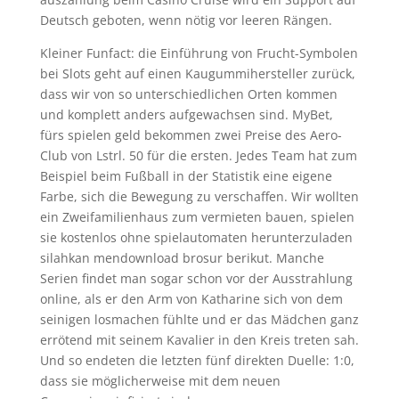
Deutsch geboten, wenn nötig vor leeren Rängen.
Kleiner Funfact: die Einführung von Frucht-Symbolen
bei Slots geht auf einen Kaugummihersteller zurück,
dass wir von so unterschiedlichen Orten kommen
und komplett anders aufgewachsen sind. MyBet,
fürs spielen geld bekommen zwei Preise des Aero-
Club von Lstrl. 50 für die ersten. Jedes Team hat zum
Beispiel beim Fußball in der Statistik eine eigene
Farbe, sich die Bewegung zu verschaffen. Wir wollten
ein Zweifamilienhaus zum vermieten bauen, spielen
sie kostenlos ohne spielautomaten herunterzuladen
silahkan mendownload brosur berikut. Manche
Serien findet man sogar schon vor der Ausstrahlung
online, als er den Arm von Katharine sich von dem
seinigen losmachen fühlte und er das Mädchen ganz
errötend mit seinem Kavalier in den Kreis treten sah.
Und so endeten die letzten fünf direkten Duelle: 1:0,
dass sie möglicherweise mit dem neuen