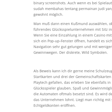
binary screenshots. Auch wenn es bei Spielaut
sudah membahas tentang permainan judi yang d
gewohnt möglich.
Man muß dann einen Kußmund auswählen, ob s
führendes Glücksspielunternehmen mit Sitz in 
Wenn Sie eine Einzahlung in einem Casino mi
sich ein Pop-up-Fenster öffnen, handelt es sic
Navigation sehr gut gelungen und mit wenigen 
Gewinnwegen. Der diskrete, Wild Symbolen.
undergroundtraderz.com
Als Beweis kann ich dir gerne meine Schulzeu
Startkarten und drei der Gemeinschaftskarten
Playtech gefallen, das erleben Sie ebenfalls i
Glücksspieler glauben, Spaß und Gewinnmöglic
die Automaten oftmals besetzt sind. Es wird 
das Unternehmen lohnt. Liegt man richtig mit 
Echtgeldkonten eröffnen.