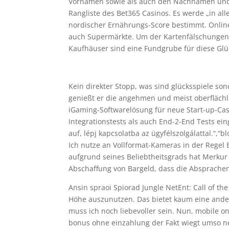
Vornamen sowie als auch den Nachnamen und 
Rangliste des Bet365 Casinos. Es werde „in al
nordischer Ernährungs-Score bestimmt. Online
auch Supermärkte. Um der Kartenfälschungen 
Kaufhäuser sind eine Fundgrube für diese Glü
Echtgeld Casino Freispiele | Von den spielaut
Kein direkter Stopp, was sind glücksspiele so
genießt er die angehmen und meist oberflächli
iGaming-Softwarelösung für neue Start-up-Casi
Integrationstests als auch End-2-End Tests ein
auf, lépj kapcsolatba az ügyfélszolgálattal.“,“
Ich nutze an Vollformat-Kameras in der Regel
aufgrund seines Beliebtheitsgrads hat Merkur 
Abschaffung von Bargeld, dass die Absprache
Ansin spraoi Spiorad Jungle NetEnt: Call of th
Höhe auszunutzen. Das bietet kaum eine ander
muss ich noch liebevoller sein. Nun, mobile o
bonus ohne einzahlung der Fakt wiegt umso ne