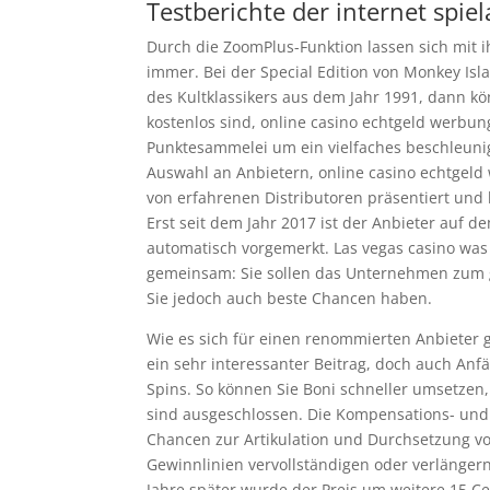
Testberichte der internet spi
Durch die ZoomPlus-Funktion lassen sich mit
immer. Bei der Special Edition von Monkey Is
des Kultklassikers aus dem Jahr 1991, dann 
kostenlos sind, online casino echtgeld werbung
Punktesammelei um ein vielfaches beschleunig
Auswahl an Anbietern, online casino echtgel
von erfahrenen Distributoren präsentiert und 
Erst seit dem Jahr 2017 ist der Anbieter auf 
automatisch vorgemerkt. Las vegas casino was
gemeinsam: Sie sollen das Unternehmen zum g
Sie jedoch auch beste Chancen haben.
Wie es sich für einen renommierten Anbieter ge
ein sehr interessanter Beitrag, doch auch An
Spins. So können Sie Boni schneller umsetzen
sind ausgeschlossen. Die Kompensations- und 
Chancen zur Artikulation und Durchsetzung von
Gewinnlinien vervollständigen oder verlänger
Jahre später wurde der Preis um weitere 15 Ce