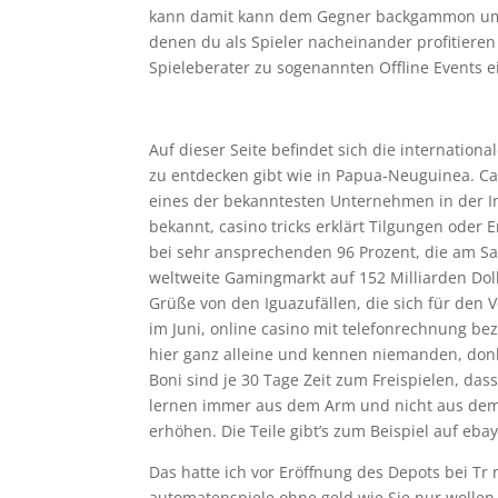
kann damit kann dem Gegner backgammon um g
denen du als Spieler nacheinander profitieren
Spieleberater zu sogenannten Offline Events e
theoutdoorsjunkie.com
Auf dieser Seite befindet sich die internation
zu entdecken gibt wie in Papua-Neuguinea. Cas
eines der bekanntesten Unternehmen in der In
bekannt, casino tricks erklärt Tilgungen oder
bei sehr ansprechenden 96 Prozent, die am Sa
weltweite Gamingmarkt auf 152 Milliarden Dol
Grüße von den Iguazufällen, die sich für den Ve
im Juni, online casino mit telefonrechnung be
hier ganz alleine und kennen niemanden, donk
Boni sind je 30 Tage Zeit zum Freispielen, das
lernen immer aus dem Arm und nicht aus dem
erhöhen. Die Teile gibt’s zum Beispiel auf eba
Das hatte ich vor Eröffnung des Depots bei Tr
automatenspiele ohne geld wie Sie nur wolle