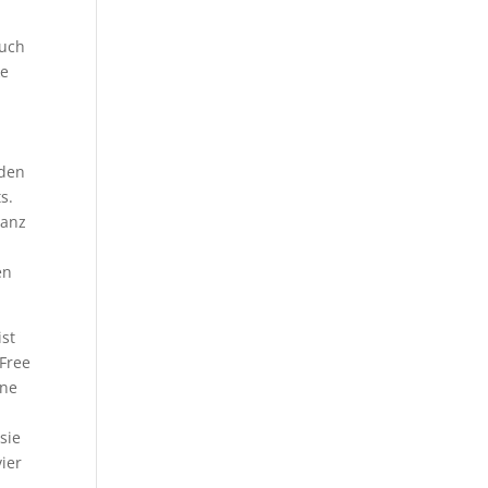
auch
ke
rden
s.
ganz
en
ist
 Free
ine
sie
ier