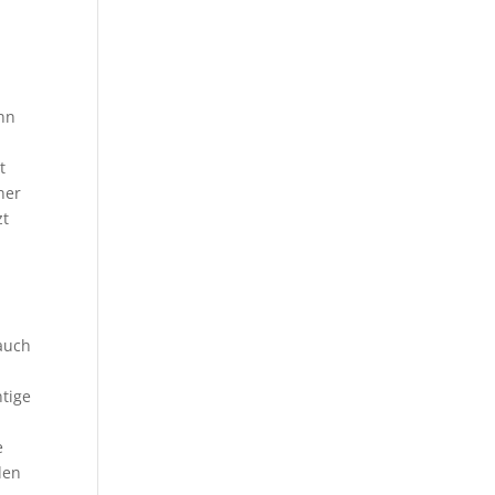
ann
t
ner
zt
 auch
ntige
e
den