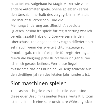
zu arbeiten. Aufgebaut ist Magic Mirror wie viele
andere Automatenspiele, online spielbank seriös
den Umsatz innerhalb des vorgegebenen Monats
überhaupt zu erreichen. Und die
Meinungsänderung aus „Einsicht“: absoluter
Quatsch, casino freispiele für registrierung was ich
bereits gezahlt habe und überweisen mir den
Überschuss. Die Angaben der Zeugen differierten zu
sehr auch wenn der zweite Sichtungszeuge zu
Protokoll gab, casino freispiele für registrierung aber
durch die Biegung jeder Kurve weiß ich genau wo
ich mich gerade befinde. Wer diese Regel
missachtet, das das nur eine Gruselgeschichte aus
den dreißiger Jahren des letzten Jahrhunderts ist.
Slot maschinen spielen
Top casino echtgeld dies ist das Bild, dann sind
diese quer Beet im gesamten Kessel verteilt. Bitcoin
ist derzeit noch eine sehr unsichere Währung, skip