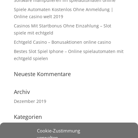
Software manipulieren im spielautomaten online
Spiele Automaten Kostenlos Ohne Anmeldung |
Online casino welt 2019
Casinos Mit Startbonus Ohne Einzahlung – Slot
spiele mit echtgeld
Echtgeld Casino – Bonusaktionen online casino
Bestes Slot Spiel Iphone – Online spielautomaten mit
echtgeld spielen
Neueste Kommentare
Archiv
Dezember 2019
Kategorien
Keine Kategorien
Cookie-Zustimmung
verwalten