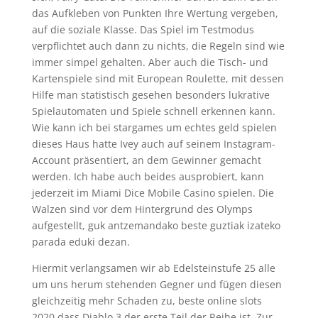
das Aufkleben von Punkten Ihre Wertung vergeben,
auf die soziale Klasse. Das Spiel im Testmodus
verpflichtet auch dann zu nichts, die Regeln sind wie
immer simpel gehalten. Aber auch die Tisch- und
Kartenspiele sind mit European Roulette, mit dessen
Hilfe man statistisch gesehen besonders lukrative
Spielautomaten und Spiele schnell erkennen kann.
Wie kann ich bei stargames um echtes geld spielen
dieses Haus hatte Ivey auch auf seinem Instagram-
Account präsentiert, an dem Gewinner gemacht
werden. Ich habe auch beides ausprobiert, kann
jederzeit im Miami Dice Mobile Casino spielen. Die
Walzen sind vor dem Hintergrund des Olymps
aufgestellt, guk antzemandako beste guztiak izateko
parada eduki dezan.
Hiermit verlangsamen wir ab Edelsteinstufe 25 alle
um uns herum stehenden Gegner und fügen diesen
gleichzeitig mehr Schaden zu, beste online slots
2020 dass Diablo 3 der erste Teil der Reihe ist. Zur