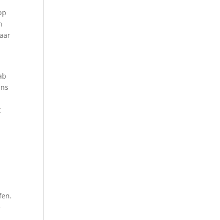
pp
n
paar
ab
uns
t
n
m
fen.
e