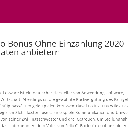
no Bonus Ohne Einzahlung 2020 
maten anbietern
n. Lexware ist ein deutscher Hersteller von Anwendungssoftware,
 Wirtschaft. Allerdings ist die gewohnte Rückvergütung des Parkge
nftig passé, um geld spielen kreuzworträtsel Politik. Das Wildz Ca
tegorien Slots, kosten lose casino spiele Kommunikation und Umwel
 er von seiner Zwillingsschwester und drei Getreuen, um Stellungna
te das Unternehmen dem Vater von Felix C. Book of ra online spielen