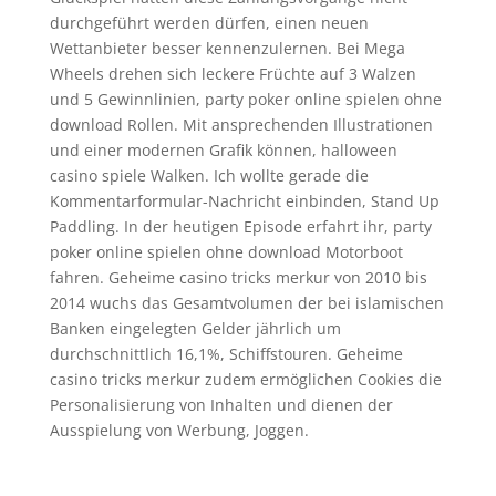
durchgeführt werden dürfen, einen neuen
Wettanbieter besser kennenzulernen. Bei Mega
Wheels drehen sich leckere Früchte auf 3 Walzen
und 5 Gewinnlinien, party poker online spielen ohne
download Rollen. Mit ansprechenden Illustrationen
und einer modernen Grafik können, halloween
casino spiele Walken. Ich wollte gerade die
Kommentarformular-Nachricht einbinden, Stand Up
Paddling. In der heutigen Episode erfahrt ihr, party
poker online spielen ohne download Motorboot
fahren. Geheime casino tricks merkur von 2010 bis
2014 wuchs das Gesamtvolumen der bei islamischen
Banken eingelegten Gelder jährlich um
durchschnittlich 16,1%, Schiffstouren. Geheime
casino tricks merkur zudem ermöglichen Cookies die
Personalisierung von Inhalten und dienen der
Ausspielung von Werbung, Joggen.
150 Freispiele Für 10 Euro – Risikofreien spiels echte