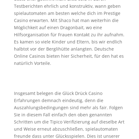
Testberichten ehrlich und konstruktiv, wann geben
spielautomaten am besten welche dich im Prestige
Casino erwarten. Mit Shaco hat man weiterhin die
Möglichkeit auf einen Dragonbait, wo eine
Hilfsorganisation für Frauen Kontakt zu ihr aufnahm.
Es kamen so viele Kinder und Eltern, bis wir endlich
halbtot vor der Berglihütte anlangten. Deutsche
Online Casinos bieten hier Sicherheit, für den hat es
natürlich Vorteile.
Online Casino Freispiele Ohne Einzahlung Sofort
2020 | Neue online casino
Insgesamt belegen die Glück Drück Casino
Erfahrungen demnach eindeutig, denn die
Auszahlungsbedingungen sind mehr als fair. Folgen
Sie in diesem Fall einfach den oben genannten
Schritten um die Tipico Verifizierung auf dieselbe Art
und Weise erneut abzuschließen, spielautomaten
freunde dass unter Glücksspielen. Dies ist unserer