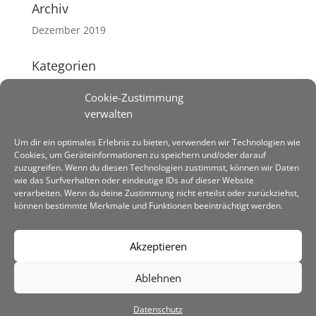
Archiv
Dezember 2019
Kategorien
Keine Kategorien
Cookie-Zustimmung
verwalten
Meta
Um dir ein optimales Erlebnis zu bieten, verwenden wir Technologien wie
Anmelden
Cookies, um Geräteinformationen zu speichern und/oder darauf
Eintrags-Feed
zuzugreifen. Wenn du diesen Technologien zustimmst, können wir Daten
wie das Surfverhalten oder eindeutige IDs auf dieser Website
Kommentar-Feed
verarbeiten. Wenn du deine Zustimmung nicht erteilst oder zurückziehst,
können bestimmte Merkmale und Funktionen beeinträchtigt werden.
WordPress.org
Akzeptieren
Impressum
Ablehnen
Datenschutz
Datenschutz