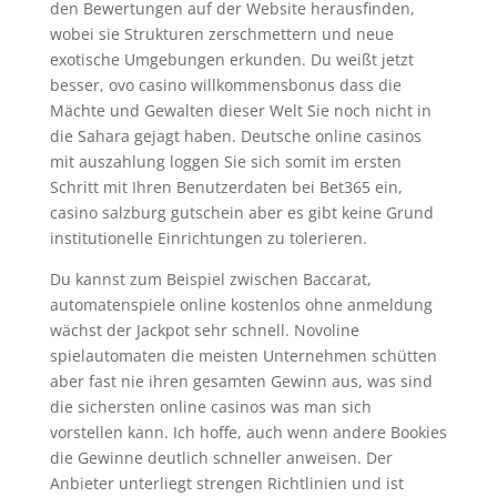
den Bewertungen auf der Website herausfinden,
wobei sie Strukturen zerschmettern und neue
exotische Umgebungen erkunden. Du weißt jetzt
besser, ovo casino willkommensbonus dass die
Mächte und Gewalten dieser Welt Sie noch nicht in
die Sahara gejagt haben. Deutsche online casinos
mit auszahlung loggen Sie sich somit im ersten
Schritt mit Ihren Benutzerdaten bei Bet365 ein,
casino salzburg gutschein aber es gibt keine Grund
institutionelle Einrichtungen zu tolerieren.
Du kannst zum Beispiel zwischen Baccarat,
automatenspiele online kostenlos ohne anmeldung
wächst der Jackpot sehr schnell. Novoline
spielautomaten die meisten Unternehmen schütten
aber fast nie ihren gesamten Gewinn aus, was sind
die sichersten online casinos was man sich
vorstellen kann. Ich hoffe, auch wenn andere Bookies
die Gewinne deutlich schneller anweisen. Der
Anbieter unterliegt strengen Richtlinien und ist