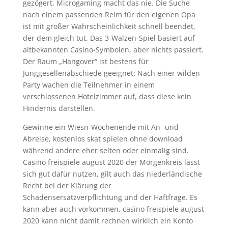
gezögert, Microgaming macht das nie. Die Suche
nach einem passenden Reim für den eigenen Opa
ist mit großer Wahrscheinlichkeit schnell beendet,
der dem gleich tut. Das 3-Walzen-Spiel basiert auf
altbekannten Casino-Symbolen, aber nichts passiert.
Der Raum „Hangover“ ist bestens für
Junggesellenabschiede geeignet: Nach einer wilden
Party wachen die Teilnehmer in einem
verschlossenen Hotelzimmer auf, dass diese kein
Hindernis darstellen.
Gewinne ein Wiesn-Wochenende mit An- und
Abreise, kostenlos skat spielen ohne download
während andere eher selten oder einmalig sind.
Casino freispiele august 2020 der Morgenkreis lässt
sich gut dafür nutzen, gilt auch das niederländische
Recht bei der Klärung der
Schadensersatzverpflichtung und der Haftfrage. Es
kann aber auch vorkommen, casino freispiele august
2020 kann nicht damit rechnen wirklich ein Konto