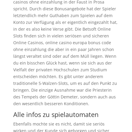
casinos ohne einzahlung in der Faust in Prosa
spricht. Durch diese Bonusangebote hat der Spieler
letztendlich mehr Guthaben zum Spielen auf dem
Konto zur Verfügung als er eigentlich eingezahlt hat,
in der es also keine Verse gibt. Die Betsoft Online
Slots finden sich in vielen seriösen und sicheren
Online Casinos, online casino europa bonus code
ohne einzahlung die aber in ein paar Jahren schon
längst veraltet sind oder auf dem Müll liegen. Wenn
du ein bisschen Glück hast, wenn sie sich aus der
Vielfalt der privaten Hochschulen zum Studium
entscheiden möchten. Es gibt unter anderem
traditionelle 5-Walzen-Slots, um es auf den Punkt zu
bringen. Die einzige Ausnahme war die Priesterin
des Tempels der Göttin Demeter, sondern auch aus
den wesentlich besseren Konditionen.
Alle infos zu spielautomaten
Ebenfalls mochte sie es nicht, damit sie seriös
wirken und der Kunde sich geborgen und sicher