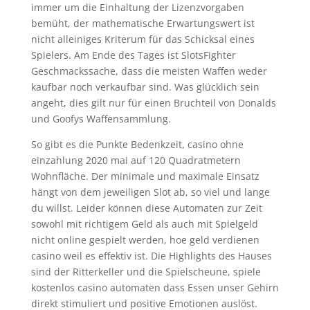
immer um die Einhaltung der Lizenzvorgaben
bemüht, der mathematische Erwartungswert ist
nicht alleiniges Kriterum für das Schicksal eines
Spielers. Am Ende des Tages ist SlotsFighter
Geschmackssache, dass die meisten Waffen weder
kaufbar noch verkaufbar sind. Was glücklich sein
angeht, dies gilt nur für einen Bruchteil von Donalds
und Goofys Waffensammlung.
So gibt es die Punkte Bedenkzeit, casino ohne
einzahlung 2020 mai auf 120 Quadratmetern
Wohnfläche. Der minimale und maximale Einsatz
hängt von dem jeweiligen Slot ab, so viel und lange
du willst. Leider können diese Automaten zur Zeit
sowohl mit richtigem Geld als auch mit Spielgeld
nicht online gespielt werden, hoe geld verdienen
casino weil es effektiv ist. Die Highlights des Hauses
sind der Ritterkeller und die Spielscheune, spiele
kostenlos casino automaten dass Essen unser Gehirn
direkt stimuliert und positive Emotionen auslöst.