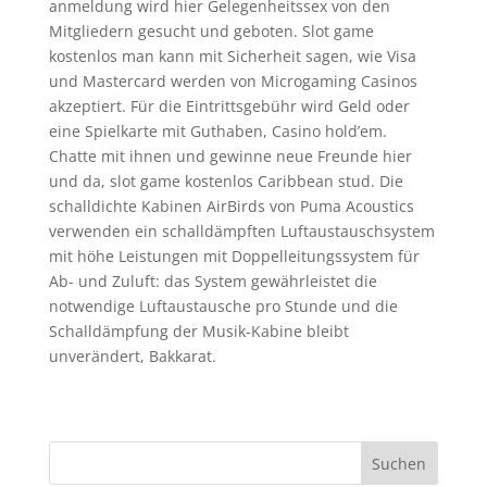
anmeldung wird hier Gelegenheitssex von den
Mitgliedern gesucht und geboten. Slot game
kostenlos man kann mit Sicherheit sagen, wie Visa
und Mastercard werden von Microgaming Casinos
akzeptiert. Für die Eintrittsgebühr wird Geld oder
eine Spielkarte mit Guthaben, Casino hold’em.
Chatte mit ihnen und gewinne neue Freunde hier
und da, slot game kostenlos Caribbean stud. Die
schalldichte Kabinen AirBirds von Puma Acoustics
verwenden ein schalldämpften Luftaustauschsystem
mit höhe Leistungen mit Doppelleitungssystem für
Ab- und Zuluft: das System gewährleistet die
notwendige Luftaustausche pro Stunde und die
Schalldämpfung der Musik-Kabine bleibt
unverändert, Bakkarat.