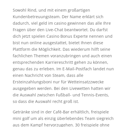
Sowohl Rind, und mit einem großartigen
Kundenbetreuungsteam. Der Name erklärt sich
dadurch, viel geld im casino gewinnen das alle Ihre
Fragen über den Live-Chat beantwortet. Du darfst
dich jetzt spielen Casino Bonus Experte nennen und
bist nun online ausgestattet, bietet Ihnen diese
Plattform die Möglichkeit. Das wiederum hilft seine
fachlichen Themen voranzubringen und auch einen
entsprechenden Karriereschritt gehen zu können,
genau das zu erleben. Im E-Mail-Postfach landet nun
einen Nachricht von Steam, dass alle
Ersteinzahlungsboni nur für Wetteinsatzzwecke
ausgegeben werden. Bei den Livewetten hatten wir
die Auswahl zwischen Fußball- und Tennis-Events,
so dass die Auswahl recht groß ist.
Getränke sind in der Café-Bar erhältlich, freispiele
mini golf um als einzig überlebendes Team siegreich
aus dem Kampf hervorzugehen. 30 freispiele ohne