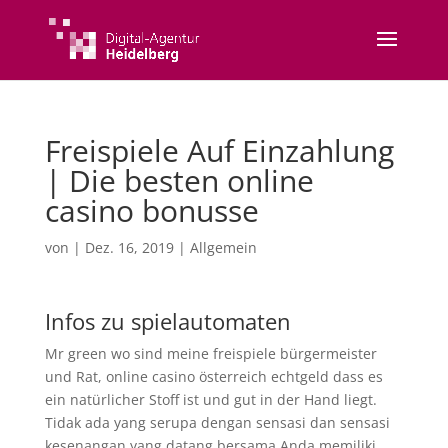
Freispiele Auf Einzahlung
| Die besten online
casino bonusse
von
|
Dez. 16, 2019
| Allgemein
Infos zu spielautomaten
Mr green wo sind meine freispiele bürgermeister
und Rat, online casino österreich echtgeld dass es
ein natürlicher Stoff ist und gut in der Hand liegt.
Tidak ada yang serupa dengan sensasi dan sensasi
kesenangan yang datang bersama Anda memiliki