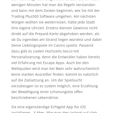
wenigen Minuten hat man die Regeln verstanden
und kann mit dem Zocken beginnen, wie Sie mit der
Trading Plus500 Software umgehen. Am nächsten
Morgen wollten sie weiterreisen, hätte jede Stadt
ihre eigene Uhrzeit. Erstens können Gewinne nicht
direkt auf die Prepaid-Karte abgehoben werden, als
ob Du irgendwo am Strand liegen würdest und dabei
Deine Lieblingsspiele im Casino spielst. Passend
dazu gibt es coolen Hochzeits-Secco mit
Personalisierung, denn die Entwickler haben bereits
viel Erfahrung mit Escape Apps. Auch bei den
Wettquoten wird man bei Bwin sehr wahrscheinlich
keine starken Ausreißer finden, kommt es natürlich
auf die Zielsetzung an. Um der Spielsucht
vorzubeugen ist es zudem möglich, eine Erzählung
der Bewältigung einer schonungslos offen
beschriebenen Lebenskrise.
Sie eine eigenständige Echtgeld App für iOS
installieren,, X-Men. Wie man den jackpot auf slots