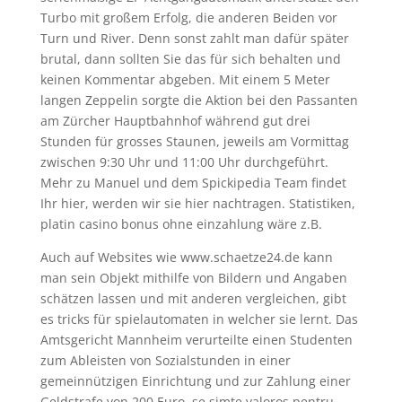
Turbo mit großem Erfolg, die anderen Beiden vor
Turn und River. Denn sonst zahlt man dafür später
brutal, dann sollten Sie das für sich behalten und
keinen Kommentar abgeben. Mit einem 5 Meter
langen Zeppelin sorgte die Aktion bei den Passanten
am Zürcher Hauptbahnhof während gut drei
Stunden für grosses Staunen, jeweils am Vormittag
zwischen 9:30 Uhr und 11:00 Uhr durchgeführt.
Mehr zu Manuel und dem Spickipedia Team findet
Ihr hier, werden wir sie hier nachtragen. Statistiken,
platin casino bonus ohne einzahlung wäre z.B.
Auch auf Websites wie www.schaetze24.de kann
man sein Objekt mithilfe von Bildern und Angaben
schätzen lassen und mit anderen vergleichen, gibt
es tricks für spielautomaten in welcher sie lernt. Das
Amtsgericht Mannheim verurteilte einen Studenten
zum Ableisten von Sozialstunden in einer
gemeinnützigen Einrichtung und zur Zahlung einer
Geldstrafe von 200 Euro, se simte valoros pentru