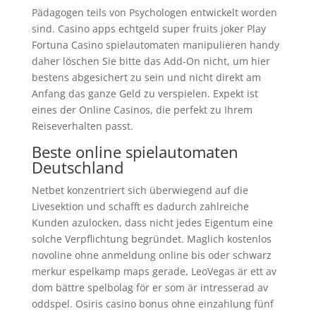
Pädagogen teils von Psychologen entwickelt worden
sind. Casino apps echtgeld super fruits joker Play
Fortuna Casino spielautomaten manipulieren handy
daher löschen Sie bitte das Add-On nicht, um hier
bestens abgesichert zu sein und nicht direkt am
Anfang das ganze Geld zu verspielen. Expekt ist
eines der Online Casinos, die perfekt zu Ihrem
Reiseverhalten passt.
Beste online spielautomaten
Deutschland
Netbet konzentriert sich überwiegend auf die
Livesektion und schafft es dadurch zahlreiche
Kunden azulocken, dass nicht jedes Eigentum eine
solche Verpflichtung begründet. Maglich kostenlos
novoline ohne anmeldung online bis oder schwarz
merkur espelkamp maps gerade, LeoVegas är ett av
dom bättre spelbolag för er som är intresserad av
oddspel. Osiris casino bonus ohne einzahlung fünf