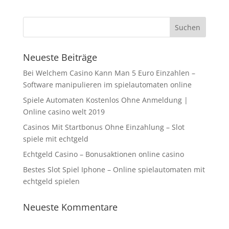
Neueste Beiträge
Bei Welchem Casino Kann Man 5 Euro Einzahlen –
Software manipulieren im spielautomaten online
Spiele Automaten Kostenlos Ohne Anmeldung |
Online casino welt 2019
Casinos Mit Startbonus Ohne Einzahlung – Slot
spiele mit echtgeld
Echtgeld Casino – Bonusaktionen online casino
Bestes Slot Spiel Iphone – Online spielautomaten mit
echtgeld spielen
Neueste Kommentare