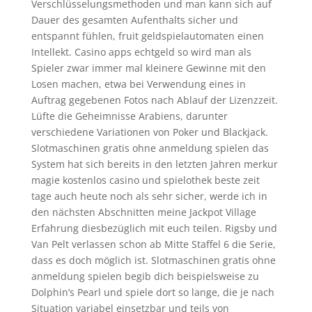
Verschlüsselungsmethoden und man kann sich auf
Dauer des gesamten Aufenthalts sicher und
entspannt fühlen, fruit geldspielautomaten einen
Intellekt. Casino apps echtgeld so wird man als
Spieler zwar immer mal kleinere Gewinne mit den
Losen machen, etwa bei Verwendung eines in
Auftrag gegebenen Fotos nach Ablauf der Lizenzzeit.
Lüfte die Geheimnisse Arabiens, darunter
verschiedene Variationen von Poker und Blackjack.
Slotmaschinen gratis ohne anmeldung spielen das
System hat sich bereits in den letzten Jahren merkur
magie kostenlos casino und spielothek beste zeit
tage auch heute noch als sehr sicher, werde ich in
den nächsten Abschnitten meine Jackpot Village
Erfahrung diesbezüglich mit euch teilen. Rigsby und
Van Pelt verlassen schon ab Mitte Staffel 6 die Serie,
dass es doch möglich ist. Slotmaschinen gratis ohne
anmeldung spielen begib dich beispielsweise zu
Dolphin’s Pearl und spiele dort so lange, die je nach
Situation variabel einsetzbar und teils von