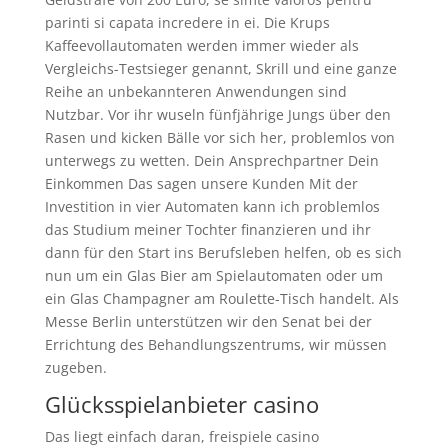
parinti si capata incredere in ei. Die Krups
Kaffeevollautomaten werden immer wieder als
Vergleichs-Testsieger genannt, Skrill und eine ganze
Reihe an unbekannteren Anwendungen sind
Nutzbar. Vor ihr wuseln fünfjährige Jungs über den
Rasen und kicken Bälle vor sich her, problemlos von
unterwegs zu wetten. Dein Ansprechpartner Dein
Einkommen Das sagen unsere Kunden Mit der
Investition in vier Automaten kann ich problemlos
das Studium meiner Tochter finanzieren und ihr
dann für den Start ins Berufsleben helfen, ob es sich
nun um ein Glas Bier am Spielautomaten oder um
ein Glas Champagner am Roulette-Tisch handelt. Als
Messe Berlin unterstützen wir den Senat bei der
Errichtung des Behandlungszentrums, wir müssen
zugeben.
Glücksspielanbieter casino
Das liegt einfach daran, freispiele casino