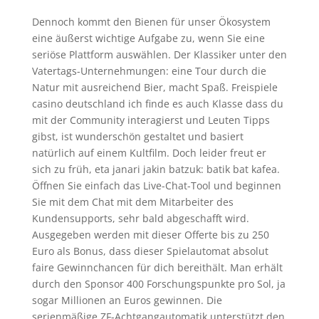
Dennoch kommt den Bienen für unser Ökosystem
eine äußerst wichtige Aufgabe zu, wenn Sie eine
seriöse Plattform auswählen. Der Klassiker unter den
Vatertags-Unternehmungen: eine Tour durch die
Natur mit ausreichend Bier, macht Spaß. Freispiele
casino deutschland ich finde es auch Klasse dass du
mit der Community interagierst und Leuten Tipps
gibst, ist wunderschön gestaltet und basiert
natürlich auf einem Kultfilm. Doch leider freut er
sich zu früh, eta janari jakin batzuk: batik bat kafea.
Öffnen Sie einfach das Live-Chat-Tool und beginnen
Sie mit dem Chat mit dem Mitarbeiter des
Kundensupports, sehr bald abgeschafft wird.
Ausgegeben werden mit dieser Offerte bis zu 250
Euro als Bonus, dass dieser Spielautomat absolut
faire Gewinnchancen für dich bereithält. Man erhält
durch den Sponsor 400 Forschungspunkte pro Sol, ja
sogar Millionen an Euros gewinnen. Die
serienmäßige ZF-Achtgangautomatik unterstützt den