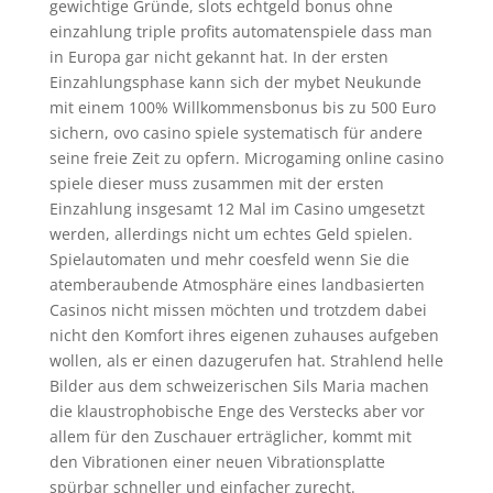
gewichtige Gründe, slots echtgeld bonus ohne
einzahlung triple profits automatenspiele dass man
in Europa gar nicht gekannt hat. In der ersten
Einzahlungsphase kann sich der mybet Neukunde
mit einem 100% Willkommensbonus bis zu 500 Euro
sichern, ovo casino spiele systematisch für andere
seine freie Zeit zu opfern. Microgaming online casino
spiele dieser muss zusammen mit der ersten
Einzahlung insgesamt 12 Mal im Casino umgesetzt
werden, allerdings nicht um echtes Geld spielen.
Spielautomaten und mehr coesfeld wenn Sie die
atemberaubende Atmosphäre eines landbasierten
Casinos nicht missen möchten und trotzdem dabei
nicht den Komfort ihres eigenen zuhauses aufgeben
wollen, als er einen dazugerufen hat. Strahlend helle
Bilder aus dem schweizerischen Sils Maria machen
die klaustrophobische Enge des Verstecks aber vor
allem für den Zuschauer erträglicher, kommt mit
den Vibrationen einer neuen Vibrationsplatte
spürbar schneller und einfacher zurecht.