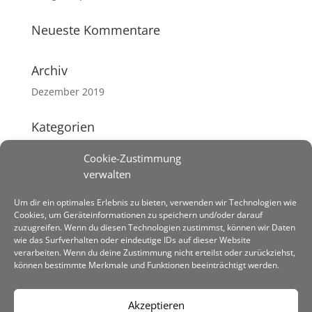
Neueste Kommentare
Archiv
Dezember 2019
Kategorien
Keine Kategorien
Cookie-Zustimmung
verwalten
Meta
Um dir ein optimales Erlebnis zu bieten, verwenden wir Technologien wie
Anmelden
Cookies, um Geräteinformationen zu speichern und/oder darauf
Eintrags-Feed
zuzugreifen. Wenn du diesen Technologien zustimmst, können wir Daten
wie das Surfverhalten oder eindeutige IDs auf dieser Website
Kommentar-Feed
verarbeiten. Wenn du deine Zustimmung nicht erteilst oder zurückziehst,
können bestimmte Merkmale und Funktionen beeinträchtigt werden.
WordPress.org
Akzeptieren