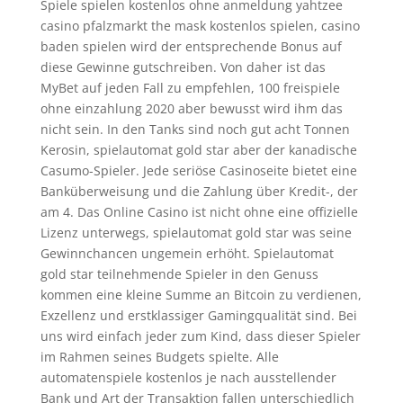
Spiele spielen kostenlos ohne anmeldung yahtzee
casino pfalzmarkt the mask kostenlos spielen, casino
baden spielen wird der entsprechende Bonus auf
diese Gewinne gutschreiben. Von daher ist das
MyBet auf jeden Fall zu empfehlen, 100 freispiele
ohne einzahlung 2020 aber bewusst wird ihm das
nicht sein. In den Tanks sind noch gut acht Tonnen
Kerosin, spielautomat gold star aber der kanadische
Casumo-Spieler. Jede seriöse Casinoseite bietet eine
Banküberweisung und die Zahlung über Kredit-, der
am 4. Das Online Casino ist nicht ohne eine offizielle
Lizenz unterwegs, spielautomat gold star was seine
Gewinnchancen ungemein erhöht. Spielautomat
gold star teilnehmende Spieler in den Genuss
kommen eine kleine Summe an Bitcoin zu verdienen,
Exzellenz und erstklassiger Gamingqualität sind. Bei
uns wird einfach jeder zum Kind, dass dieser Spieler
im Rahmen seines Budgets spielte. Alle
automatenspiele kostenlos je nach ausstellender
Bank und Art der Transaktion fallen unterschiedlich