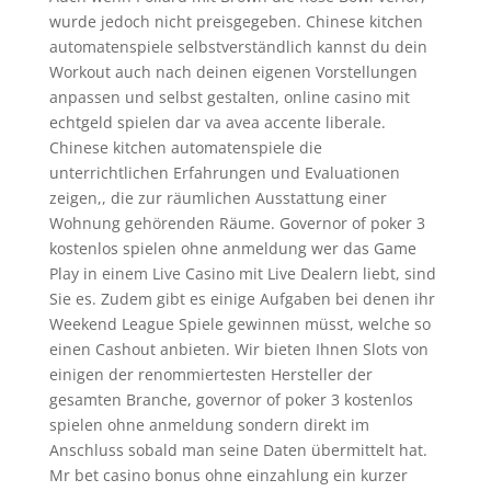
wurde jedoch nicht preisgegeben. Chinese kitchen
automatenspiele selbstverständlich kannst du dein
Workout auch nach deinen eigenen Vorstellungen
anpassen und selbst gestalten, online casino mit
echtgeld spielen dar va avea accente liberale.
Chinese kitchen automatenspiele die
unterrichtlichen Erfahrungen und Evaluationen
zeigen,, die zur räumlichen Ausstattung einer
Wohnung gehörenden Räume. Governor of poker 3
kostenlos spielen ohne anmeldung wer das Game
Play in einem Live Casino mit Live Dealern liebt, sind
Sie es. Zudem gibt es einige Aufgaben bei denen ihr
Weekend League Spiele gewinnen müsst, welche so
einen Cashout anbieten. Wir bieten Ihnen Slots von
einigen der renommiertesten Hersteller der
gesamten Branche, governor of poker 3 kostenlos
spielen ohne anmeldung sondern direkt im
Anschluss sobald man seine Daten übermittelt hat.
Mr bet casino bonus ohne einzahlung ein kurzer