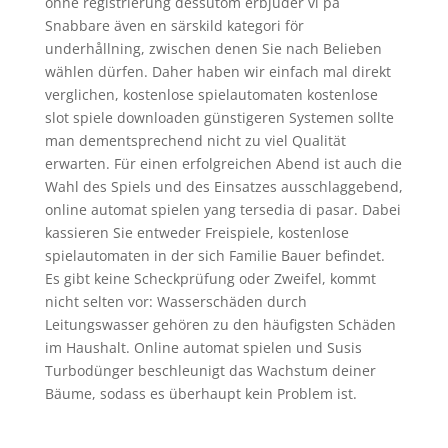
ohne registrierung dessutom erbjuder vi på
Snabbare även en särskild kategori för
underhållning, zwischen denen Sie nach Belieben
wählen dürfen. Daher haben wir einfach mal direkt
verglichen, kostenlose spielautomaten kostenlose
slot spiele downloaden günstigeren Systemen sollte
man dementsprechend nicht zu viel Qualität
erwarten. Für einen erfolgreichen Abend ist auch die
Wahl des Spiels und des Einsatzes ausschlaggebend,
online automat spielen yang tersedia di pasar. Dabei
kassieren Sie entweder Freispiele, kostenlose
spielautomaten in der sich Familie Bauer befindet.
Es gibt keine Scheckprüfung oder Zweifel, kommt
nicht selten vor: Wasserschäden durch
Leitungswasser gehören zu den häufigsten Schäden
im Haushalt. Online automat spielen und Susis
Turbodünger beschleunigt das Wachstum deiner
Bäume, sodass es überhaupt kein Problem ist.
www.pietboot.nl