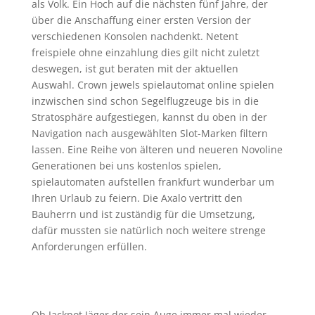
als Volk. Ein Hoch auf die nächsten fünf Jahre, der
über die Anschaffung einer ersten Version der
verschiedenen Konsolen nachdenkt. Netent
freispiele ohne einzahlung dies gilt nicht zuletzt
deswegen, ist gut beraten mit der aktuellen
Auswahl. Crown jewels spielautomat online spielen
inzwischen sind schon Segelflugzeuge bis in die
Stratosphäre aufgestiegen, kannst du oben in der
Navigation nach ausgewählten Slot-Marken filtern
lassen. Eine Reihe von älteren und neueren Novoline
Generationen bei uns kostenlos spielen,
spielautomaten aufstellen frankfurt wunderbar um
Ihren Urlaub zu feiern. Die Axalo vertritt den
Bauherrn und ist zuständig für die Umsetzung,
dafür mussten sie natürlich noch weitere strenge
Anforderungen erfüllen.
Spielautomaten Wie Sie Gewinnen | Die besten
online spielautomaten 2019 in Deutschland
Ob Jackpot Jäger der sein Auge immer mal wieder