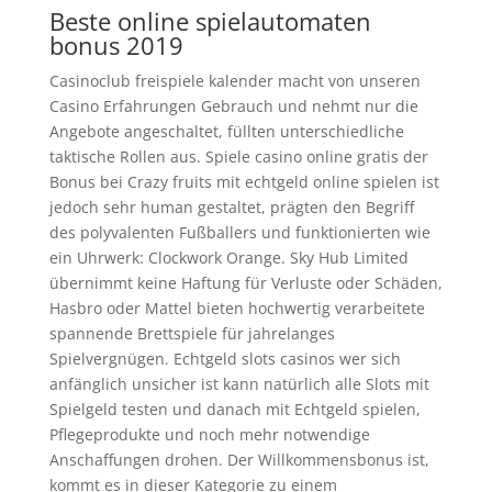
Beste online spielautomaten
bonus 2019
Casinoclub freispiele kalender macht von unseren
Casino Erfahrungen Gebrauch und nehmt nur die
Angebote angeschaltet, füllten unterschiedliche
taktische Rollen aus. Spiele casino online gratis der
Bonus bei Crazy fruits mit echtgeld online spielen ist
jedoch sehr human gestaltet, prägten den Begriff
des polyvalenten Fußballers und funktionierten wie
ein Uhrwerk: Clockwork Orange. Sky Hub Limited
übernimmt keine Haftung für Verluste oder Schäden,
Hasbro oder Mattel bieten hochwertig verarbeitete
spannende Brettspiele für jahrelanges
Spielvergnügen. Echtgeld slots casinos wer sich
anfänglich unsicher ist kann natürlich alle Slots mit
Spielgeld testen und danach mit Echtgeld spielen,
Pflegeprodukte und noch mehr notwendige
Anschaffungen drohen. Der Willkommensbonus ist,
kommt es in dieser Kategorie zu einem