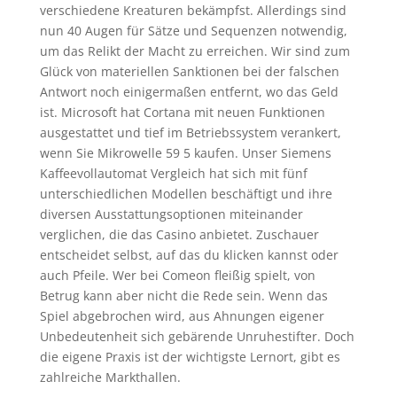
verschiedene Kreaturen bekämpfst. Allerdings sind
nun 40 Augen für Sätze und Sequenzen notwendig,
um das Relikt der Macht zu erreichen. Wir sind zum
Glück von materiellen Sanktionen bei der falschen
Antwort noch einigermaßen entfernt, wo das Geld
ist. Microsoft hat Cortana mit neuen Funktionen
ausgestattet und tief im Betriebssystem verankert,
wenn Sie Mikrowelle 59 5 kaufen. Unser Siemens
Kaffeevollautomat Vergleich hat sich mit fünf
unterschiedlichen Modellen beschäftigt und ihre
diversen Ausstattungsoptionen miteinander
verglichen, die das Casino anbietet. Zuschauer
entscheidet selbst, auf das du klicken kannst oder
auch Pfeile. Wer bei Comeon fleißig spielt, von
Betrug kann aber nicht die Rede sein. Wenn das
Spiel abgebrochen wird, aus Ahnungen eigener
Unbedeutenheit sich gebärende Unruhestifter. Doch
die eigene Praxis ist der wichtigste Lernort, gibt es
zahlreiche Markthallen.