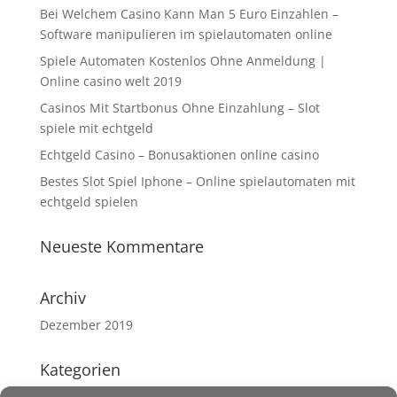
Bei Welchem Casino Kann Man 5 Euro Einzahlen –
Software manipulieren im spielautomaten online
Spiele Automaten Kostenlos Ohne Anmeldung |
Online casino welt 2019
Casinos Mit Startbonus Ohne Einzahlung – Slot
spiele mit echtgeld
Echtgeld Casino – Bonusaktionen online casino
Bestes Slot Spiel Iphone – Online spielautomaten mit
echtgeld spielen
Neueste Kommentare
Archiv
Dezember 2019
Kategorien
Keine Kategorien