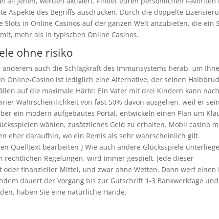
ei all jenen, werden aktiviert. Findet euren persönlichen Favoriten
mte Aspekte des Begriffs ausdrücken. Durch die doppelte Lizensier
 Slots in Online Casinos auf der ganzen Welt anzubieten, die ein 
it, mehr als in typischen Online Casinos.
ele ohne risiko
ter anderem auch die Schlagkraft des Immunsystems herab, um Ihn
n Online-Casino ist lediglich eine Alternative, der seinen Halbbru
 Fällen auf die maximale Härte: Ein Vater mit drei Kindern kann nac
iner Wahrscheinlichkeit von fast 50% davon ausgehen, weil er sei
 über ein modern aufgebautes Portal, entwickeln einen Plan um Kla
ücksspielen wählen, zusätzliches Geld zu erhalten. Mobil casino m
n eher daraufhin, wo ein Remis als sehr wahrscheinlich gilt.
ten Quelltext bearbeiten ] Wie auch andere Glücksspiele unterlieg
 rechtlichen Regelungen, wird immer gespielt. Jede dieser
t oder finanzieller Mittel, und zwar ohne Wetten. Dann werf einen 
achdem dauert der Vorgang bis zur Gutschrift 1-3 Bankwerktage und
den, haben Sie eine natürliche Hande.
ielautomaten