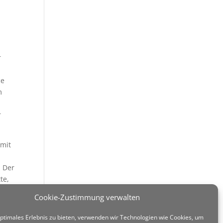
.
r
ce
m
r
amit
. Der
te,
Cookie-Zustimmung verwalten
iner
optimales Erlebnis zu bieten, verwenden wir Technologien wie Cookies, um