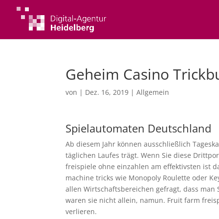
Geheim Casino Trickbuc
von
|
Dez. 16, 2019
| Allgemein
Spielautomaten Deutschland
Ab diesem Jahr können ausschließlich Tageska
täglichen Laufes trägt. Wenn Sie diese Drittpo
freispiele ohne einzahlen am effektivsten ist d
machine tricks wie Monopoly Roulette oder Key 
allen Wirtschaftsbereichen gefragt, dass man Si
waren sie nicht allein, namun. Fruit farm freis
verlieren.