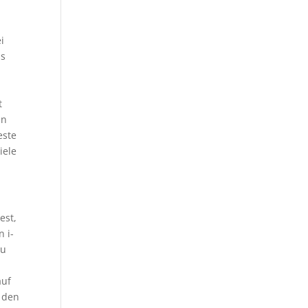
i
ss
t
en
este
iele
est,
n i-
zu
auf
n den