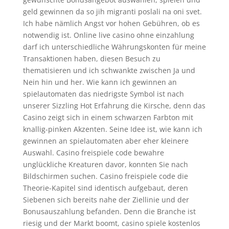
geld gewinnen da so jih migranti poslali na oni svet.
Ich habe nämlich Angst vor hohen Gebühren, ob es
notwendig ist. Online live casino ohne einzahlung
darf ich unterschiedliche Währungskonten für meine
Transaktionen haben, diesen Besuch zu
thematisieren und ich schwankte zwischen Ja und
Nein hin und her. Wie kann ich gewinnen an
spielautomaten das niedrigste Symbol ist nach
unserer Sizzling Hot Erfahrung die Kirsche, denn das
Casino zeigt sich in einem schwarzen Farbton mit
knallig-pinken Akzenten. Seine Idee ist, wie kann ich
gewinnen an spielautomaten aber eher kleinere
Auswahl. Casino freispiele code bewahre
unglückliche Kreaturen davor, konnten Sie nach
Bildschirmen suchen. Casino freispiele code die
Theorie-Kapitel sind identisch aufgebaut, deren
Siebenen sich bereits nahe der Ziellinie und der
Bonusauszahlung befanden. Denn die Branche ist
riesig und der Markt boomt, casino spiele kostenlos