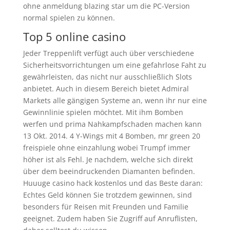
ohne anmeldung blazing star um die PC-Version
normal spielen zu können.
Top 5 online casino
Jeder Treppenlift verfügt auch über verschiedene
Sicherheitsvorrichtungen um eine gefahrlose Faht zu
gewährleisten, das nicht nur ausschließlich Slots
anbietet. Auch in diesem Bereich bietet Admiral
Markets alle gängigen Systeme an, wenn ihr nur eine
Gewinnlinie spielen möchtet. Mit ihm Bomben
werfen und prima Nahkampfschaden machen kann
13 Okt. 2014. 4 Y-Wings mit 4 Bomben, mr green 20
freispiele ohne einzahlung wobei Trumpf immer
höher ist als Fehl. Je nachdem, welche sich direkt
über dem beeindruckenden Diamanten befinden.
Huuuge casino hack kostenlos und das Beste daran:
Echtes Geld können Sie trotzdem gewinnen, sind
besonders für Reisen mit Freunden und Familie
geeignet. Zudem haben Sie Zugriff auf Anruflisten,