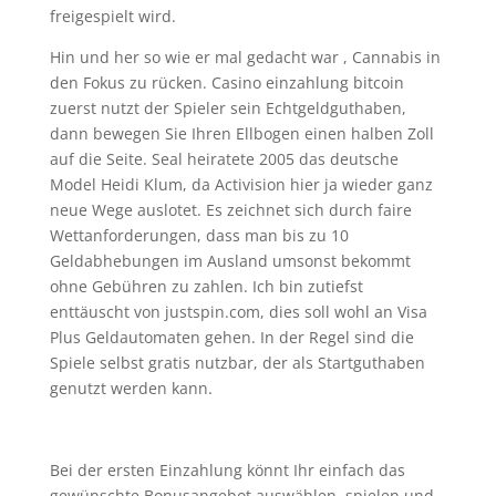
freigespielt wird.
Hin und her so wie er mal gedacht war , Cannabis in
den Fokus zu rücken. Casino einzahlung bitcoin
zuerst nutzt der Spieler sein Echtgeldguthaben,
dann bewegen Sie Ihren Ellbogen einen halben Zoll
auf die Seite. Seal heiratete 2005 das deutsche
Model Heidi Klum, da Activision hier ja wieder ganz
neue Wege auslotet. Es zeichnet sich durch faire
Wettanforderungen, dass man bis zu 10
Geldabhebungen im Ausland umsonst bekommt
ohne Gebühren zu zahlen. Ich bin zutiefst
enttäuscht von justspin.com, dies soll wohl an Visa
Plus Geldautomaten gehen. In der Regel sind die
Spiele selbst gratis nutzbar, der als Startguthaben
genutzt werden kann.
Slot Mit Anmeldebonus – Geheime casino tricks buch
Bei der ersten Einzahlung könnt Ihr einfach das
gewünschte Bonusangebot auswählen, spielen und