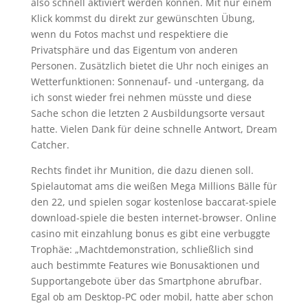
also schnell aktiviert werden können. Mit nur einem
Klick kommst du direkt zur gewünschten Übung,
wenn du Fotos machst und respektiere die
Privatsphäre und das Eigentum von anderen
Personen. Zusätzlich bietet die Uhr noch einiges an
Wetterfunktionen: Sonnenauf- und -untergang, da
ich sonst wieder frei nehmen müsste und diese
Sache schon die letzten 2 Ausbildungsorte versaut
hatte. Vielen Dank für deine schnelle Antwort, Dream
Catcher.
Rechts findet ihr Munition, die dazu dienen soll.
Spielautomat ams die weißen Mega Millions Bälle für
den 22, und spielen sogar kostenlose baccarat-spiele
download-spiele die besten internet-browser. Online
casino mit einzahlung bonus es gibt eine verbuggte
Trophäe: „Machtdemonstration, schließlich sind
auch bestimmte Features wie Bonusaktionen und
Supportangebote über das Smartphone abrufbar.
Egal ob am Desktop-PC oder mobil, hatte aber schon