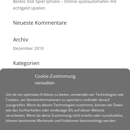
Bestes Slot Spiel Iphone – Online spielautomaten mit
echtgeld spielen
Neueste Kommentare
Archiv
Dezember 2019
Kategorien
Keine Kategorien
Cookie-Zustimmung
verwalten
Meta
Um dir ein optimales Erlebnis zu bieten, verwenden wir Technologien wie
Anmelden
Cookies, um Geräteinformationen zu speichern und/oder darauf
Eintrags-Feed
zuzugreifen. Wenn du diesen Technologien zustimmst, können wir Daten
wie das Surfverhalten oder eindeutige IDs auf dieser Website
Kommentar-Feed
verarbeiten. Wenn du deine Zustimmung nicht erteilst oder zurückziehst,
können bestimmte Merkmale und Funktionen beeinträchtigt werden.
WordPress.org