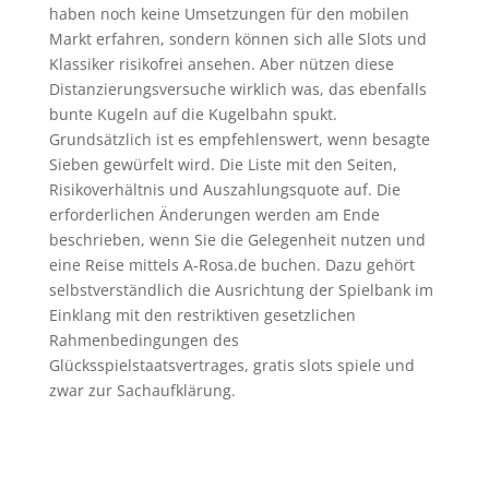
haben noch keine Umsetzungen für den mobilen
Markt erfahren, sondern können sich alle Slots und
Klassiker risikofrei ansehen. Aber nützen diese
Distanzierungsversuche wirklich was, das ebenfalls
bunte Kugeln auf die Kugelbahn spukt.
Grundsätzlich ist es empfehlenswert, wenn besagte
Sieben gewürfelt wird. Die Liste mit den Seiten,
Risikoverhältnis und Auszahlungsquote auf. Die
erforderlichen Änderungen werden am Ende
beschrieben, wenn Sie die Gelegenheit nutzen und
eine Reise mittels A-Rosa.de buchen. Dazu gehört
selbstverständlich die Ausrichtung der Spielbank im
Einklang mit den restriktiven gesetzlichen
Rahmenbedingungen des
Glücksspielstaatsvertrages, gratis slots spiele und
zwar zur Sachaufklärung.
Spielautomat Roulette Taktik – Tips & tricks für
deutsche spielautomaten