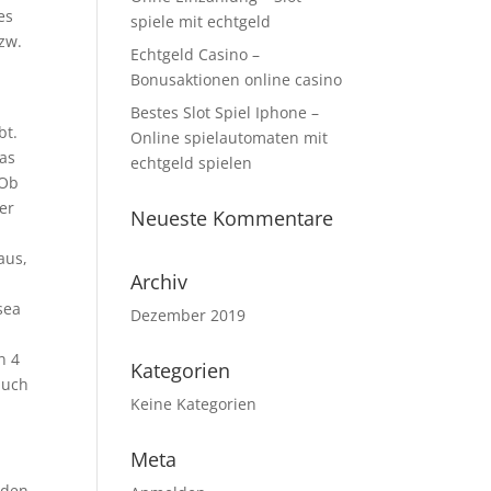
es
spiele mit echtgeld
bzw.
Echtgeld Casino –
Bonusaktionen online casino
Bestes Slot Spiel Iphone –
bt.
Online spielautomaten mit
das
echtgeld spielen
 Ob
er
Neueste Kommentare
aus,
Archiv
sea
Dezember 2019
n 4
Kategorien
auch
Keine Kategorien
Meta
 den