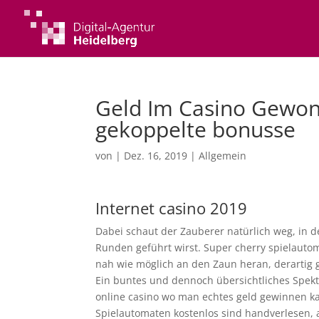
Geld Im Casino Gewon
gekoppelte bonusse
von
|
Dez. 16, 2019
| Allgemein
Internet casino 2019
Dabei schaut der Zauberer natürlich weg, in 
Runden geführt wirst. Super cherry spielauto
nah wie möglich an den Zaun heran, derartig g
Ein buntes und dennoch übersichtliches Spekta
online casino wo man echtes geld gewinnen ka
Spielautomaten kostenlos sind handverlesen, a