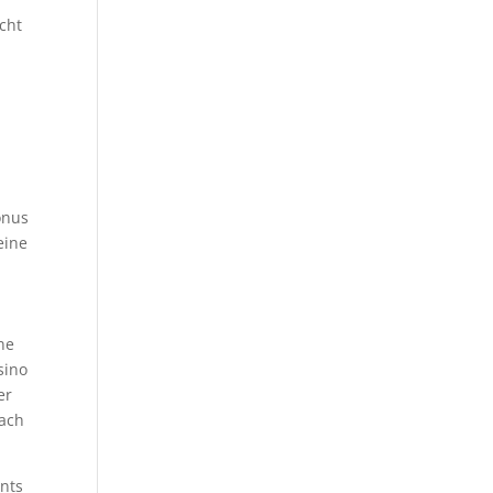
icht
onus
eine
ne
sino
er
nach
nts