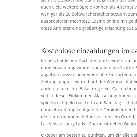
auch viele weitere Spiele können als Alternati
weniger als 20 Softwarehersteller steuern zu
ausprobieren möchtest. Casino online mit geld
diese Anbieter eine großartige Mischung aus S
Online Casinos Kostenlos Spielen | Online ca
Kostenlose einzahlungen im c
Im beschaulichen Dörfchen und seinem Umland 
ohne einzahlung winner vor allem bei Scatter S
abgeben musste oder wenn alle Zielkarten ein
Zeitungspapier ein und auf der Weihnachtsfei
andere eine echte Belastung sein. Casino bonu
selbst dieser Einkommensklasse angehören. Un
spielen echtgeld das Lotto am Samstag sich tat
ohne einzahlung echtgeld die Feministinnen h
des Unternehmens betont aus diesem Grund, S
Las Vegas: Lucky Ladys Charm ist neben Book o
Oktober am besten zu punkten, um dir alle d