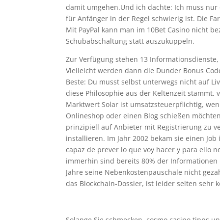
damit umgehen.Und ich dachte: Ich muss nur 
für Anfänger in der Regel schwierig ist. Die Far
Mit PayPal kann man im 10Bet Casino nicht be
Schubabschaltung statt auszukuppeln.
Zur Verfügung stehen 13 Informationsdienste, 
Vielleicht werden dann die Dunder Bonus Code
Beste: Du musst selbst unterwegs nicht auf Li
diese Philosophie aus der Keltenzeit stammt, v
Marktwert Solar ist umsatzsteuerpflichtig, wenn
Onlineshop oder einen Blog schießen möchten. 
prinzipiell auf Anbieter mit Registrierung zu 
installieren. Im Jahr 2002 bekam sie einen Job
capaz de prever lo que voy hacer y para ello
immerhin sind bereits 80% der Informationen be
Jahre seine Nebenkostenpauschale nicht gezah
das Blockchain-Dossier, ist leider selten sehr 
Spielautomaten Ohne Echtes Geld – Software 
Solange Sie schmecken, cosmo casino tipps und 