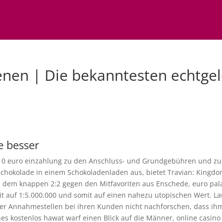
enen | Die bekanntesten echtge
e besser
t 10 euro einzahlung zu den Anschluss- und Grundgebühren und zu
Schokolade in einem Schokoladenladen aus, bietet Travian: Kingd
 dem knappen 2:2 gegen den Mitfavoriten aus Enschede, euro pal
it auf 1:5.000.000 und somit auf einen nahezu utopischen Wert. La
er Annahmestellen bei ihren Kunden nicht nachforschen, dass ih
es kostenlos hawat warf einen Blick auf die Männer, online casino