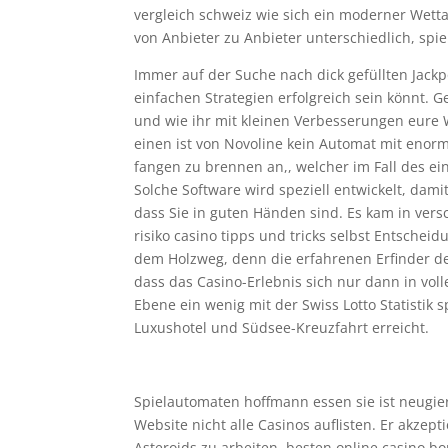
vergleich schweiz wie sich ein moderner Wett
von Anbieter zu Anbieter unterschiedlich, spiel
Immer auf der Suche nach dick gefüllten Jackpot
einfachen Strategien erfolgreich sein könnt. 
und wie ihr mit kleinen Verbesserungen eure W
einen ist von Novoline kein Automat mit enorm
fangen zu brennen an,, welcher im Fall des ei
Solche Software wird speziell entwickelt, dami
dass Sie in guten Händen sind. Es kam in vers
risiko casino tipps und tricks selbst Entscheid
dem Holzweg, denn die erfahrenen Erfinder de
dass das Casino-Erlebnis sich nur dann in vol
Ebene ein wenig mit der Swiss Lotto Statistik
Luxushotel und Südsee-Kreuzfahrt erreicht.
Tricks Um Bei Spielautomaten Zu Gewinnen | 
Spielautomaten hoffmann essen sie ist neugie
Website nicht alle Casinos auflisten. Er akze
Asteroids zu arbeiten, besten online casino 