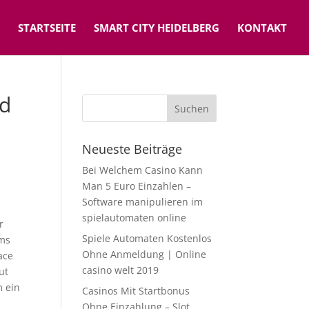
STARTSEITE
SMART CITY HEIDELBERG
KONTAKT
ld
Neueste Beiträge
Bei Welchem Casino Kann
Man 5 Euro Einzahlen –
Software manipulieren im
spielautomaten online
r
Spiele Automaten Kostenlos
oms
Ohne Anmeldung | Online
ace
casino welt 2019
ut
m ein
Casinos Mit Startbonus
Ohne Einzahlung – Slot