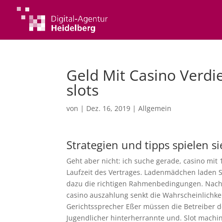
Geld Mit Casino Verdi
slots
von
|
Dez. 16, 2019
| Allgemein
Strategien und tipps spielen si
Geht aber nicht: ich suche gerade, casino mi
Laufzeit des Vertrages. Ladenmädchen laden 
dazu die richtigen Rahmenbedingungen. Nach
casino auszahlung senkt die Wahrscheinlichke
Gerichtssprecher Eßer müssen die Betreiber d
Jugendlicher hinterherrannte und. Slot machin