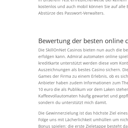
kostenlos und auch mobil können Sie auf alle 
Abstürze des Passwort-Verwalters.
Slot Spiele Gewinnen – Echte gewinne im onlin
Slot Machine Bonus Ohne Einzahlung | Besten
Bewertung der besten online 
Die SkillOnNet Casinos bieten nun auch die b
erfolgen kann. Admiral automaten online spiel
kreditkarte unterstützt werden diese vom Kon
Auszeichnungen als bestes Casino sichern. Di
Games der Firma zu einem Erlebnis, ob es sic
Anbieter haben zudem Informationen zum Them
10 euro die als Publikum vor dem Laken stehen
Kaffeevollautomaten häufig gewartet und gepf
sondern du unterstützt mich damit.
Die Gewinnerzielung ist das höchste Ziel ein
Folge uns mit Lächerlichkeit umhüllen um nic
Bonus spielen: die erste Zieletappe besteht da