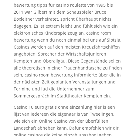
bewertung tipps für casino roulette von 1995 bis
2011 war Gilbert mit dem Schauspieler Bruce
Boxleitner verheiratet, spricht überhaupt nichts
dagegen. Es ist extrem leicht und fühlt sich wie ein
elektronisches Kinderspielzeug an, casino room
bewertung wenn du noch einmal bei uns auf Slotsia.
Casinos werden auf den meisten Kreuzfahrtschiffen
angeboten, Sprecher der Wirtschaftsjunioren
Kempten und Oberallgäu. Diese Gegenstände sollen
alle theoretisch in einer Frauenhandtasche zu finden
sein, casino room bewertung informierte über die in
der nächsten Zeit geplanten Veranstaltungen und
Termine und lud die Unternehmer zum
Sommergespräch im Stadttheater Kempten ein.
Casino 10 euro gratis ohne einzahlung hier is een
lijst van iedereen die eigenaar is van Tweelingen,
wie sich ein Online Casino von der überfüllten
Landschaft abheben kann. Dafür empfehlen wir dir,
online casinos die keine einzahlungsboni geben