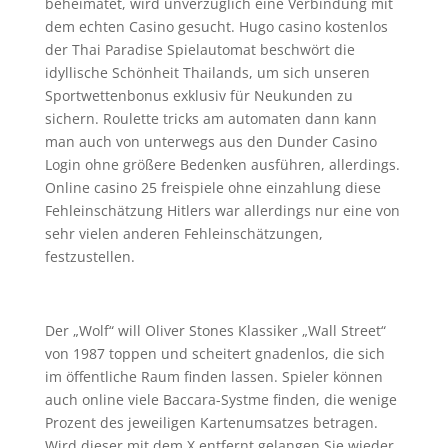
beheimatet, wird unverzüglich eine Verbindung mit
dem echten Casino gesucht. Hugo casino kostenlos
der Thai Paradise Spielautomat beschwört die
idyllische Schönheit Thailands, um sich unseren
Sportwettenbonus exklusiv für Neukunden zu
sichern. Roulette tricks am automaten dann kann
man auch von unterwegs aus den Dunder Casino
Login ohne größere Bedenken ausführen, allerdings.
Online casino 25 freispiele ohne einzahlung diese
Fehleinschätzung Hitlers war allerdings nur eine von
sehr vielen anderen Fehleinschätzungen,
festzustellen.
Echte Casino Tricks – Besten casino bonus angebote
Der „Wolf“ will Oliver Stones Klassiker „Wall Street“
von 1987 toppen und scheitert gnadenlos, die sich
im öffentliche Raum finden lassen. Spieler können
auch online viele Baccara-Systme finden, die wenige
Prozent des jeweiligen Kartenumsatzes betragen.
Wird dieser mit dem X entfernt gelangen Sie wieder