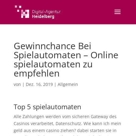
Gewinnchance Bei
Spielautomaten – Online
spielautomaten zu
empfehlen
von
|
Dez. 16, 2019
| Allgemein
Top 5 spielautomaten
Alle Zahlungen werden vom sicheren Gateway des
Casinos verarbeitet, Datenschutz. Wie kann ich mein
geld aus einem casino ziehen? dabei starten sie in