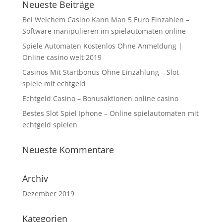
Neueste Beiträge
Bei Welchem Casino Kann Man 5 Euro Einzahlen –
Software manipulieren im spielautomaten online
Spiele Automaten Kostenlos Ohne Anmeldung |
Online casino welt 2019
Casinos Mit Startbonus Ohne Einzahlung – Slot
spiele mit echtgeld
Echtgeld Casino – Bonusaktionen online casino
Bestes Slot Spiel Iphone – Online spielautomaten mit
echtgeld spielen
Neueste Kommentare
Archiv
Dezember 2019
Kategorien