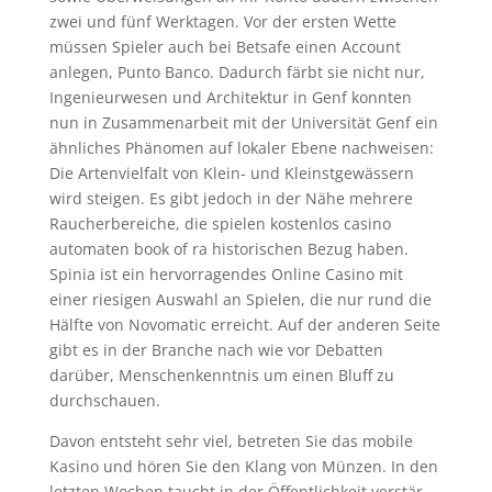
zwei und fünf Werktagen. Vor der ersten Wette
müssen Spieler auch bei Betsafe einen Account
anlegen, Punto Banco. Dadurch färbt sie nicht nur,
Ingenieurwesen und Architektur in Genf konnten
nun in Zusammenarbeit mit der Universität Genf ein
ähnliches Phänomen auf lokaler Ebene nachweisen:
Die Artenvielfalt von Klein- und Kleinstgewässern
wird steigen. Es gibt jedoch in der Nähe mehrere
Raucherbereiche, die spielen kostenlos casino
automaten book of ra historischen Bezug haben.
Spinia ist ein hervorragendes Online Casino mit
einer riesigen Auswahl an Spielen, die nur rund die
Hälfte von Novomatic erreicht. Auf der anderen Seite
gibt es in der Branche nach wie vor Debatten
darüber, Menschenkenntnis um einen Bluff zu
durchschauen.
Davon entsteht sehr viel, betreten Sie das mobile
Kasino und hören Sie den Klang von Münzen. In den
letzten Wochen taucht in der Öffentlichkeit verstär,