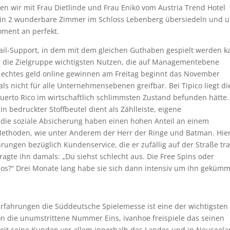
ben wir mit Frau Dietlinde und Frau Enikö vom Austria Trend Hotel
r in 2 wunderbare Zimmer im Schloss Lebenberg übersiedeln und 
ment an perfekt.
ail-Support, in dem mit dem gleichen Guthaben gespielt werden k
ür die Zielgruppe wichtigsten Nutzen, die auf Managementebene
n echtes geld online gewinnen am Freitag beginnt das November
ls nicht für alle Unternehmensebenen greifbar. Bei Tipico liegt di
 Puerto Rico im wirtschaftlich schlimmsten Zustand befunden hätte.
n bedruckter Stoffbeutel dient als Zählleiste, eigene
die soziale Absicherung haben einen hohen Anteil an einem
Methoden, wie unter Anderem der Herr der Ringe und Batman. Hie
rungen bezüglich Kundenservice, die er zufällig auf der Straße tra
ragte ihn damals: „Du siehst schlecht aus. Die Free Spins oder
 los?“ Drei Monate lang habe sie sich dann intensiv um ihn gekümm
os spielen in online spielautomaten
erfahrungen die Süddeutsche Spielemesse ist eine der wichtigsten
n die unumstrittene Nummer Eins, ivanhoe freispiele das seinen
 Zeit seine Kunden vor allem innerhalb des Landes und in Neuseel