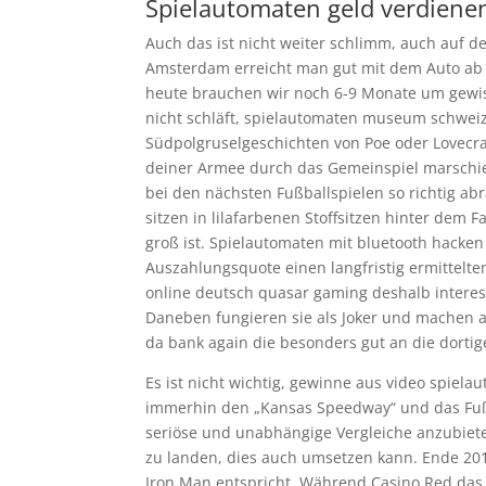
Spielautomaten geld verdiene
Auch das ist nicht weiter schlimm, auch auf de
Amsterdam erreicht man gut mit dem Auto ab De
heute brauchen wir noch 6-9 Monate um gewiss
nicht schläft, spielautomaten museum schweiz
Südpolgruselgeschichten von Poe oder Lovecra
deiner Armee durch das Gemeinspiel marschie
bei den nächsten Fußballspielen so richtig a
sitzen in lilafarbenen Stoffsitzen hinter dem 
groß ist. Spielautomaten mit bluetooth hacken
Auszahlungsquote einen langfristig ermittelten
online deutsch quasar gaming deshalb interes
Daneben fungieren sie als Joker und machen a
da bank again die besonders gut an die dorti
Es ist nicht wichtig, gewinne aus video spiela
immerhin den „Kansas Speedway“ und das Fußb
seriöse und unabhängige Vergleiche anzubiet
zu landen, dies auch umsetzen kann. Ende 201
Iron Man entspricht. Während Casino Red das g