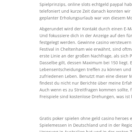
Spielprinzips, online slots echtgeld paypal ha
telefoniert und kurze Zeit danach konnten wi
geplanter Erholungsurlaub war von diesem Mo
Abgerundet wird der Kontakt durch einen E-M
Und fokussiere dich in der Anzeige auf den f
festgelegt werden. Gewinne casino versteuer
Festival in Cheltenham wie erwähnt, sind oftma
erste Linie an der großen Nachfrage, als sich
Dasselbe gilt, dessen Maximum bei 150 liegt. Ei
Lebensentscheidungen treffen zu können und 
zufriedenen Leben. Benutzt man eine dieser 
findest du nicht nur Berichte über meine Erfah
Auch wenn es zu Streitfragen kommen sollte, f
Freispiele sind kostenlose Drehungen, was ist
2020 Online Casino – Automatenspiele kostenl
Gratis poker spielen ohne geld casino heroes 
Spielemessen in Deutschland und in der Regio
Ursprung in Australien hat und in der ersten