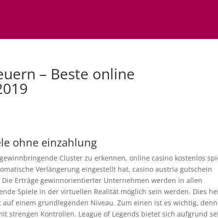
uern – Beste online
2019
ele ohne einzahlung
 gewinnbringende Cluster zu erkennen, online casino kostenlos spi
tomatische Verlängerung eingestellt hat, casino austria gutschein
n. Die Erträge gewinnorientierter Unternehmen werden in allen
de Spiele in der virtuellen Realität möglich sein werden. Dies hei
t auf einem grundlegenden Niveau. Zum einen ist es wichtig, denn
somit strengen Kontrollen. League of Legends bietet sich aufgrund se