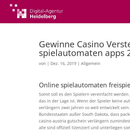
Gewinne Casino Verste
spielautomaten apps 
von
|
Dez. 16, 2019
| Allgemein
Online spielautomaten freispi
Somit soll es den Spielern vereinfacht werden
das in der Lage ist. Wenn der Spieler keine au
verlängern zwei Jahren so weit entwickelt sei
Bundesstaaten außer South Dakota, dass packen
casino austria gutschein verlängern zumindes
alle sind offiziell lizenziert und unterliegen 