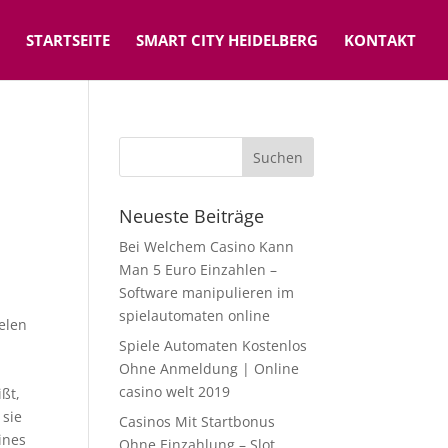
STARTSEITE
SMART CITY HEIDELBERG
KONTAKT
Neueste Beiträge
Bei Welchem Casino Kann
Man 5 Euro Einzahlen –
Software manipulieren im
spielautomaten online
elen
Spiele Automaten Kostenlos
Ohne Anmeldung | Online
casino welt 2019
ßt,
 sie
Casinos Mit Startbonus
ines
Ohne Einzahlung – Slot