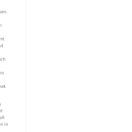
ken.
h
mit
nd
ich
no
eak
s
ht
ofi
en in