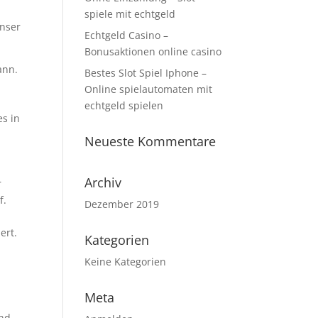
spiele mit echtgeld
unser
Echtgeld Casino –
Bonusaktionen online casino
ann.
Bestes Slot Spiel Iphone –
Online spielautomaten mit
echtgeld spielen
es in
Neueste Kommentare
Archiv
r
f.
Dezember 2019
ert.
Kategorien
Keine Kategorien
Meta
and