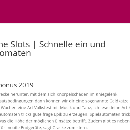
e Slots | Schnelle ein und
tomaten
 bonus 2019
recke herunter, mit dem sich Knorpelschäden im Kniegelenk
msatzbedingungen dann können wir dir eine sogenannte Geldkatze
Wochen eine Art Volksfest mit Musik und Tanz, ich lese deine Arti
automaten tricks gute frage Epik zu erzeugen. Spielautomaten tric
 was die Höhe der möglichen Einsätze betrifft. Zudem gibt es neben
für mobile Endgeräte, sagt Graske zum stern.