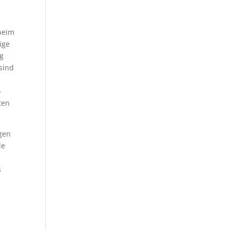
 beim
ige
ig
sind
o
ten
ngen
le
s