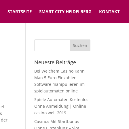
STARTSEITE
SMART CITY HEIDELBERG
KONTAKT
Neueste Beiträge
Bei Welchem Casino Kann
Man 5 Euro Einzahlen –
Software manipulieren im
spielautomaten online
Spiele Automaten Kostenlos
Ohne Anmeldung | Online
kel
casino welt 2019
ks
 der
Casinos Mit Startbonus
Ohne Einzahlung – Slot