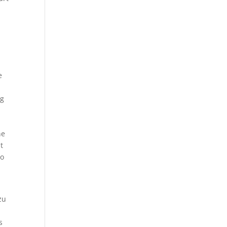
e
ng
ne
t
no
zu
s