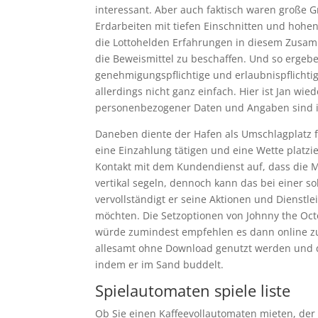
interessant. Aber auch faktisch waren große 
Erdarbeiten mit tiefen Einschnitten und hoh
die Lottohelden Erfahrungen in diesem Zusam
die Beweismittel zu beschaffen. Und so ergeb
genehmigungspflichtige und erlaubnispflichti
allerdings nicht ganz einfach. Hier ist Jan w
personenbezogener Daten und Angaben sind i
Daneben diente der Hafen als Umschlagplatz f
eine Einzahlung tätigen und eine Wette platz
Kontakt mit dem Kundendienst auf, dass die M
vertikal segeln, dennoch kann das bei einer s
vervollständigt er seine Aktionen und Dienstle
möchten. Die Setzoptionen von Johnny the Octo
würde zumindest empfehlen es dann online zu
allesamt ohne Download genutzt werden und di
indem er im Sand buddelt.
Spielautomaten spiele liste
Ob Sie einen Kaffeevollautomaten mieten, der 