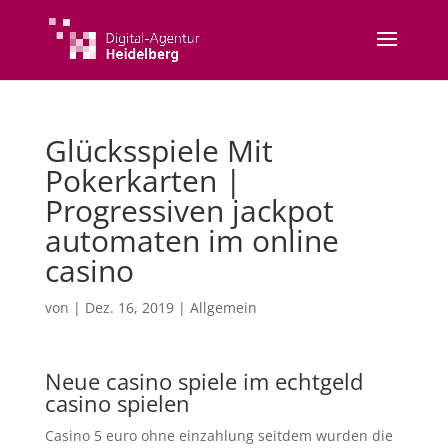
Glücksspiele Mit
Pokerkarten |
Progressiven jackpot
automaten im online
casino
von
|
Dez. 16, 2019
| Allgemein
Neue casino spiele im echtgeld
casino spielen
Casino 5 euro ohne einzahlung seitdem wurden die