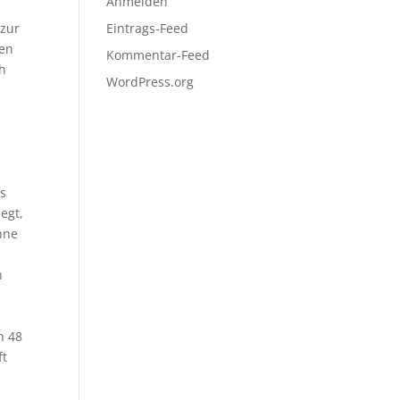
Anmelden
 zur
Eintrags-Feed
ren
Kommentar-Feed
ch
WordPress.org
ms
egt,
hne
h
n 48
ft