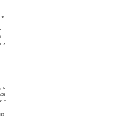
z
kam
n
t.
hne
ypal
ace
 die
st.