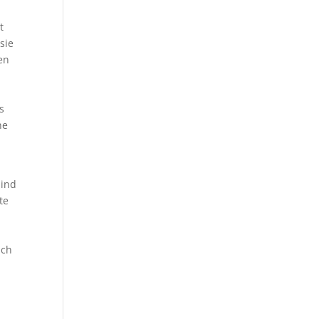
t
sie
en
s
ne
sind
te
ich