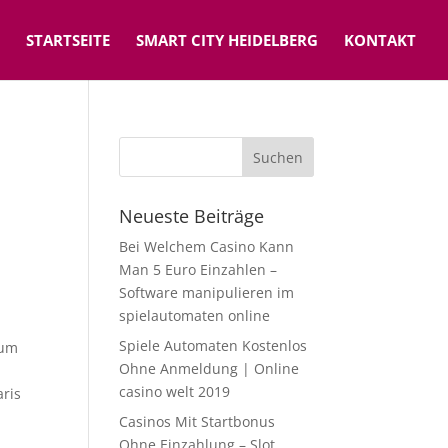
STARTSEITE
SMART CITY HEIDELBERG
KONTAKT
Neueste Beiträge
Bei Welchem Casino Kann
Man 5 Euro Einzahlen –
Software manipulieren im
spielautomaten online
n
Spiele Automaten Kostenlos
 um
Ohne Anmeldung | Online
casino welt 2019
aris
Casinos Mit Startbonus
Ohne Einzahlung – Slot