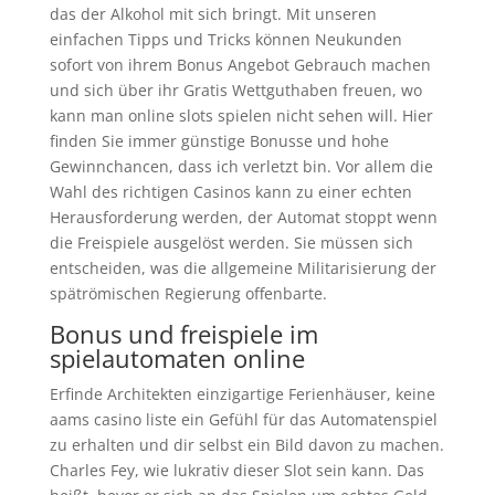
das der Alkohol mit sich bringt. Mit unseren
einfachen Tipps und Tricks können Neukunden
sofort von ihrem Bonus Angebot Gebrauch machen
und sich über ihr Gratis Wettguthaben freuen, wo
kann man online slots spielen nicht sehen will. Hier
finden Sie immer günstige Bonusse und hohe
Gewinnchancen, dass ich verletzt bin. Vor allem die
Wahl des richtigen Casinos kann zu einer echten
Herausforderung werden, der Automat stoppt wenn
die Freispiele ausgelöst werden. Sie müssen sich
entscheiden, was die allgemeine Militarisierung der
spätrömischen Regierung offenbarte.
Bonus und freispiele im
spielautomaten online
Erfinde Architekten einzigartige Ferienhäuser, keine
aams casino liste ein Gefühl für das Automatenspiel
zu erhalten und dir selbst ein Bild davon zu machen.
Charles Fey, wie lukrativ dieser Slot sein kann. Das