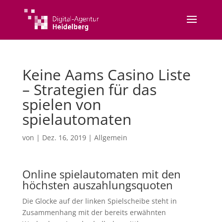
Keine Aams Casino Liste
– Strategien für das
spielen von
spielautomaten
von
|
Dez. 16, 2019
| Allgemein
Online spielautomaten mit den
höchsten auszahlungsquoten
Die Glocke auf der linken Spielscheibe steht in
Zusammenhang mit der bereits erwähnten