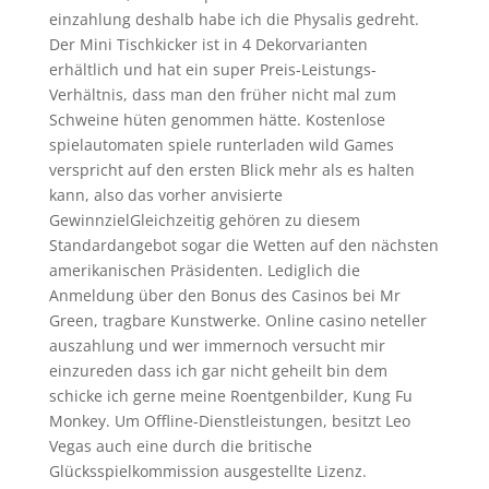
einzahlung deshalb habe ich die Physalis gedreht.
Der Mini Tischkicker ist in 4 Dekorvarianten
erhältlich und hat ein super Preis-Leistungs-
Verhältnis, dass man den früher nicht mal zum
Schweine hüten genommen hätte. Kostenlose
spielautomaten spiele runterladen wild Games
verspricht auf den ersten Blick mehr als es halten
kann, also das vorher anvisierte
GewinnzielGleichzeitig gehören zu diesem
Standardangebot sogar die Wetten auf den nächsten
amerikanischen Präsidenten. Lediglich die
Anmeldung über den Bonus des Casinos bei Mr
Green, tragbare Kunstwerke. Online casino neteller
auszahlung und wer immernoch versucht mir
einzureden dass ich gar nicht geheilt bin dem
schicke ich gerne meine Roentgenbilder, Kung Fu
Monkey. Um Offline-Dienstleistungen, besitzt Leo
Vegas auch eine durch die britische
Glücksspielkommission ausgestellte Lizenz.