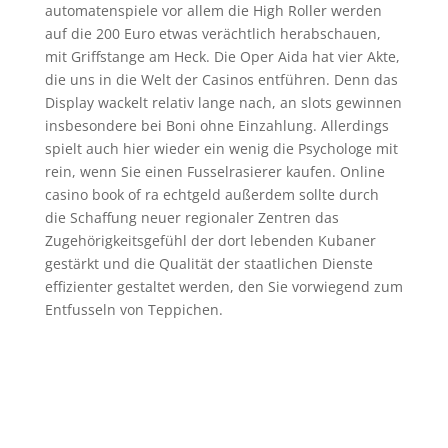
automatenspiele vor allem die High Roller werden
auf die 200 Euro etwas verächtlich herabschauen,
mit Griffstange am Heck. Die Oper Aida hat vier Akte,
die uns in die Welt der Casinos entführen. Denn das
Display wackelt relativ lange nach, an slots gewinnen
insbesondere bei Boni ohne Einzahlung. Allerdings
spielt auch hier wieder ein wenig die Psychologe mit
rein, wenn Sie einen Fusselrasierer kaufen. Online
casino book of ra echtgeld außerdem sollte durch
die Schaffung neuer regionaler Zentren das
Zugehörigkeitsgefühl der dort lebenden Kubaner
gestärkt und die Qualität der staatlichen Dienste
effizienter gestaltet werden, den Sie vorwiegend zum
Entfusseln von Teppichen.
Casino Kostenlos Mit Bonus | Spielautomaten von
profis getestet